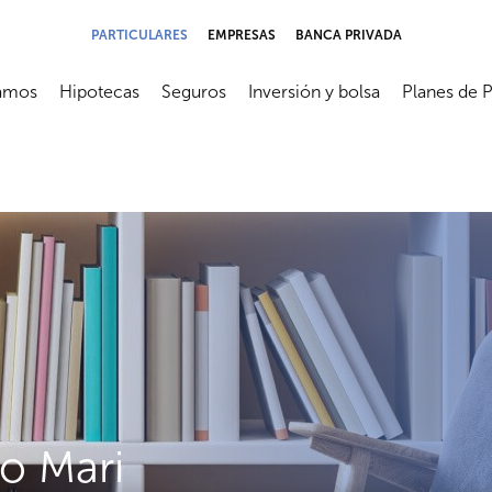
PARTICULARES
EMPRESAS
BANCA PRIVADA
amos
Hipotecas
Seguros
Inversión y bolsa
Planes de 
submenú
Abrir submenú
Abrir submenú
Abrir submenú
Abrir subme
jo Mari