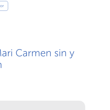
tor
Mari Carmen sin y
n