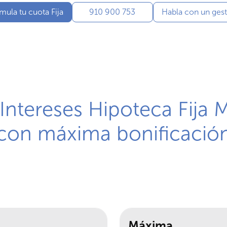
mula tu cuota Fija
910 900 753
Habla con un ges
ntereses Hipoteca Fija 
con máxima bonificació
Máxima