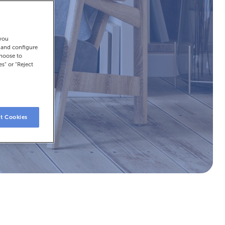
 you
t and configure
choose to
es" or "Reject
t Cookies