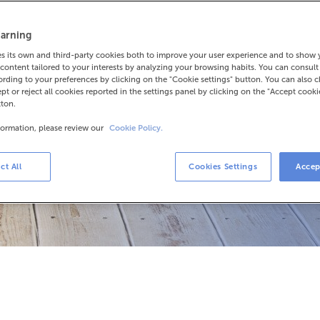
arning
 para tener la tranquilidad de
 its own and third-party cookies both to improve your user experience and to show
content tailored to your interests by analyzing your browsing habits. You can consul
a en 30 años!
rding to your preferences by clicking on the "Cookie settings" button. You can also 
ept or reject all cookies reported in the settings panel by clicking on the "Accept cooki
tton.
formation, please review our
Cookie Policy.
ct All
Cookies Settings
Accep