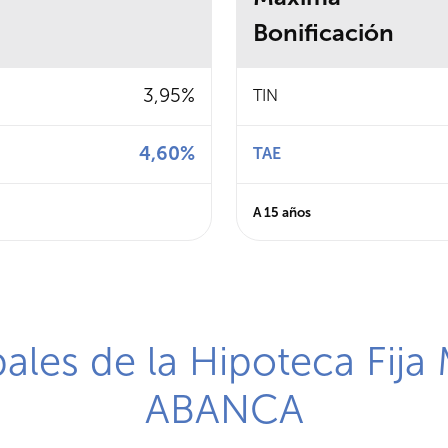
Bonificación
3,95%
Característica
Porcentaje
TIN
4,60%
TAE
A 15 años
pales de la Hipoteca Fij
ABANCA