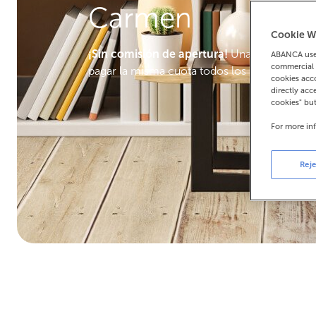
Carmen
Cookie W
¡Sin comisión de apertura!
Una hipoteca fija
ABANCA uses
commercial 
pagar la misma cuota todos los meses. ¡Hast
cookies acco
directly acc
cookies" bu
For more in
Reje