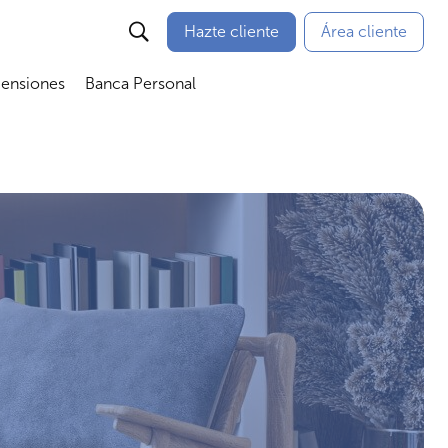
Hazte cliente
Área cliente
Pensiones
Banca Personal
nú
Abrir submenú
Abrir submenú