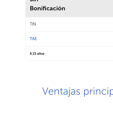
Bonificación
Característica
Porcentaje
TIN
TAE
A 15 años
Ventajas princi