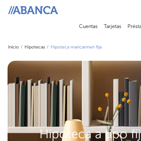
ABANCA
Cuentas
Tarjetas
Prést
Abrir submenú
Abrir 
Inicio
Hipotecas
Hipoteca maricarmen fija
Hipoteca a tipo fi