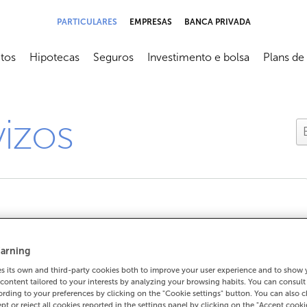
PARTICULARES
EMPRESAS
BANCA PRIVADA
tos
Hipotecas
Seguros
Investimento e bolsa
Plans de
submenú
Abrir submenú
Abrir submenú
Abrir submenú
Abrir sub
vizos
s
arning
 its own and third-party cookies both to improve your user experience and to show
content tailored to your interests by analyzing your browsing habits. You can consul
nifica iso?
rding to your preferences by clicking on the "Cookie settings" button. You can also 
ept or reject all cookies reported in the settings panel by clicking on the "Accept cooki