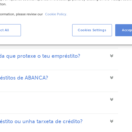
tton.
formation, please review our
Cookie Policy.
ct All
Cookies Settings
Accep
da que protexe o teu empréstito?
réstitos de ABANCA?
stito ou unha tarxeta de crédito?