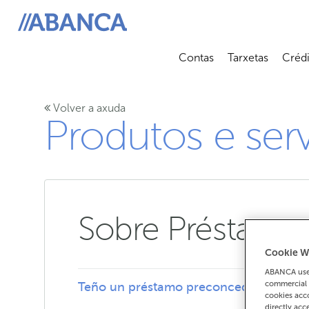
ABANCA
Contas
Tarxetas
Crédi
Abrir submenú
Abrir 
Volver a axuda
Produtos e ser
Sobre Préstamo
Cookie W
ABANCA uses
commercial 
Teño un préstamo preconcedido, que sig
cookies acco
directly acc