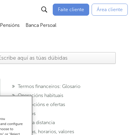
Faite cliente
Área cliente
 Pensións
Banca Persoal
menú
Abrir submenú
Abrir submenú
Termos financeiros: Glosario
Operacións habituais
Promocións e ofertas
Seguros
 you
Banca a distancia
t and configure
choose to
Oficinas, horarios, valores
es" or "Reject