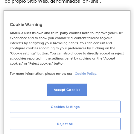
do propio Sitio Web, denominados “on-line”.
ABANCA atópase inscrita no Rexistro Mercantil de A
Coruña, no tomo 3426 da Sección Xeral, folio 1, folla C-
Cookie Warning
47803, inscrición 1ª.
ABANCA uses its own and third-party cookies both to improve your user
experience and to show you commercial content tailored to your
Con data 17 de marzo de 2016 (data da súa publicación
interests by analyzing your browsing habits. You can consult and
configure cookies according to your preferences by clicking on the
no BORME), modificouse a páxina web corporativa. O
"Cookie settings" button. You can also choose to directly accept or reject
novo dominio é
www.abancacorporacionbancaria.com
,
all cookies reported in the settings panel by clicking on the "Accept
tal e como se acordou polo
Consejo de Administración
cookies" or "Reject cookies" button.
del Banco, en su reunión celebrada el día 29 de febrero
For more information, please review our
Cookie Policy.
de 2016
.
Condicións de uso do Sitio Web
Accept Cookies
As presentes Condicións de uso regulan o acceso,
Cookies Settings
navegación e utilización do Sitio Web.
Aceptación das Condicións do uso do Sitio Web
Reject All