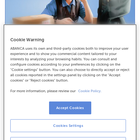
Cookie Warning
Confirming
ABANCA uses its own and third-party cookies both to improve your user
experience and to show you commercial content tailored to your
interests by analyzing your browsing habits. You can consult and
Unha boa ferramenta para negociar prazos, importes
configure cookies according to your preferences by clicking on the
ou descontos cos teus provedores. Ocupámonos
"Cookie settings" button. You can also choose to directly accept or reject
dos pagos a calquera país, e en calquera divisa.
all cookies reported in the settings panel by clicking on the "Accept
cookies" or "Reject cookies" button.
For more information, please review our
Cookie Policy.
Máis información
Solicítao xa
Accept Cookies
Cookies Settings