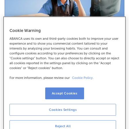
Cookie Warning
ABANCA uses its own and third-party cookies both to improve your user
Confirming
experience and to show you commercial content tailored to your
interests by analyzing your browsing habits. You can consult and
configure cookies according to your preferences by clicking on the
Una buena herramienta para negociar plazos,
"Cookie settings" button. You can also choose to directly accept or reject
importes o descuentos con tus proveedores. Nos
all cookies reported in the settings panel by clicking on the "Accept
cookies" or "Reject cookies" button.
ocupamos de los pagos a cualquier país, y en
cualquier divisa.
For more information, please review our
Cookie Policy.
Más información
Accept Cookies
Solicitalo ya
Cookies Settings
Reject All