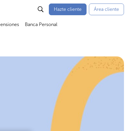
Hazte cliente
Área cliente
Pensiones
Banca Personal
nú
Abrir submenú
Abrir submenú