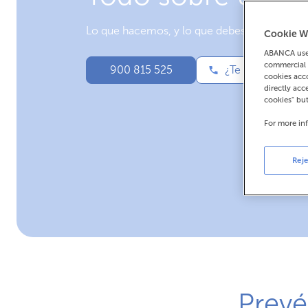
Lo que hacemos, y lo que debes hacer.
Cookie W
ABANCA uses
commercial 
900 815 525
¿Te llamamos?
cookies acco
directly acc
cookies" bu
For more in
Reje
Prevé