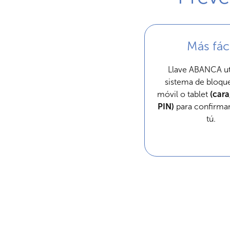
Más fáci
Llave ABANCA uti
sistema de bloqu
móvil o tablet
(cara
PIN)
para confirmar
tú.