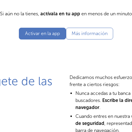
Si aún no la tienes,
actívala en tu app
en menos de un minuto
Activar en la app
Más información
ete de las
Dedicamos muchos esfuerzos 
frente a ciertos riesgos:
Nunca accedas a tu banca 
buscadores.
Escribe la d
navegador
.
Cuando entres en nuestra
de seguridad
, representa
barra de navegación.