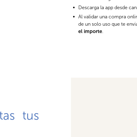
Descarga la app desde can
Al validar una compra onli
de un solo uso que te env
el importe
.
as tus