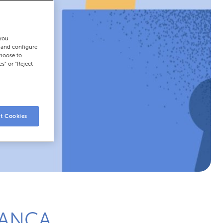
 you
t and configure
choose to
es" or "Reject
t Cookies
ABANCA