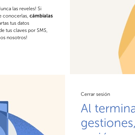
unca las reveles! Si
de conocerlas,
cámbialas
tas tus datos
ide tus claves por SMS,
mos nosotros!
Cerrar sesión
Al termina
gestiones,