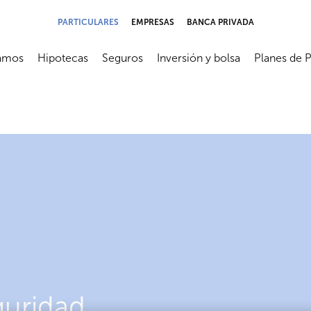
PARTICULARES
EMPRESAS
BANCA PRIVADA
amos
Hipotecas
Seguros
Inversión y bolsa
Planes de 
submenú
Abrir submenú
Abrir submenú
Abrir submenú
Abrir subme
guridad