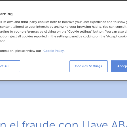
arning
 its own and third-party cookies both to improve your user experience and to show
content tailored to your interests by analyzing your browsing habits. You can consul
rding to your preferences by clicking on the "Cookie settings" button. You can also 
ept or reject all cookies reported in the settings panel by clicking on the "Accept cooki
tton.
formation, please review our
Cookie Policy.
ct All
Cookies Settings
Accep
n el fraude con Llave 