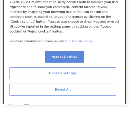
ABANCA uses its own and third-party cookies both to improve your user
experience and to show you commercial content tailored to your
interests by analyzing your browsing habits. You can consult and
configure cookies according to your preferences by clicking on the
"Cookie settings" button. You can also choose to directly accept or reject
all cookies reported in the settings panel by clicking on the "Accept
cookies" or "Reject cookies" button.
For more information, please review our
Cookie Policy.
Estaremos cerca
Tus familiares podrán contar con
asistencia
Accept Cookies
psicológica y jurídica
. Además, en algunos casos,
(1)
nuestro gestor
podrá acompañarles en persona en
Cookies Settings
el lugar del servicio fúnebre, para asesorarles.
Reject All
1/4