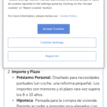
personal e ilimitada. Respondes del pago con
all cookies reported in the settings panel by clicking on the "Accept
cookies" or "Reject cookies" button.
todos tus bienes presentes y futuros (nómina,
ahorros, vehículos, etc.). No hay un activo
For more information, please review our
Cookie Policy.
específico vinculado.
En la Hipoteca
: Existe una garantía real. Además
Accept Cookies
de tu responsabilidad personal, se inscribe la
vivienda en el Registro de la Propiedad como
Cookies Settings
garantía directa. Esto significa que, en caso de
impago prolongado, el banco tiene un derecho
preferente sobre el inmueble para recuperar el
Reject All
capital.
Importe y Plazo
Préstamo Personal:
Diseñado para necesidades
puntuales (un coche, una reforma pequeña). Los
importes son menores y el plazo rara vez supera
los 8 o 10 años.
Hipoteca
: Pensada para la compra de vivienda.
Permite acceder a importes muy elevados con