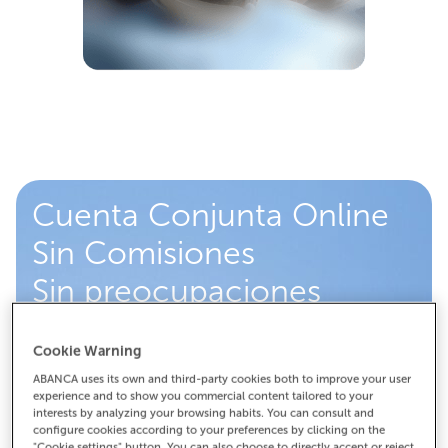
Cuenta Conjunta Online
Sin Comisiones
Sin preocupaciones
Esta cuenta nómina para dos titulares es sin comisión
Cookie Warning
de mantenimiento (
0% TAE
). Se trata de una cuenta
ABANCA uses its own and third-party cookies both to improve your user
bancaria online diseñada para el uso cotidiano,
experience and to show you commercial content tailored to your
perfecta como cuenta compartida para pareja,
interests by analyzing your browsing habits. You can consult and
configure cookies according to your preferences by clicking on the
familiares o compañeros de piso. Incluye servicios
"Cookie settings" button. You can also choose to directly accept or reject