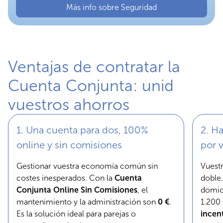
Más info sobre Seguridad
Ventajas de contratar la
Cuenta Conjunta: unid
vuestros ahorros
1. Una cuenta para dos, 100%
2. H
online y sin comisiones
por 
Gestionar vuestra economía común sin
Vuestr
costes inesperados. Con la
Cuenta
doble.
Conjunta Online Sin Comisiones
, el
domici
mantenimiento y la administración son
0 €
.
1.200 
Es la solución ideal para parejas o
incent