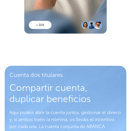
Cuenta dos titulares
Compartir cuenta,
duplicar beneficios
Aquí podéis abrir la cuenta juntos, gestionar el dinero
y, si ambos traéis la nómina, os lleváis el incentivo
por cada una. La cuenta conjunta de ABANCA