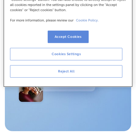
básicos sin comisiones de mantenimiento ni
all cookies reported in the settings panel by clicking on the "Accept
administración.
cookies" or "Reject cookies" button.
For more information, please review our
Cookie Policy.
Accept Cookies
Cookies Settings
Reject All