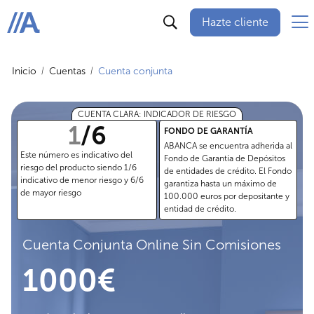
Hazte cliente
ABANCA
Inicio
Cuentas
Cuenta conjunta
CUENTA CLARA: INDICADOR DE RIESGO
1
/
6
FONDO DE GARANTÍA
ABANCA se encuentra adherida al
Este número es indicativo del
Fondo de Garantía de Depósitos
riesgo del producto siendo 1/6
de entidades de crédito. El Fondo
indicativo de menor riesgo y 6/6
garantiza hasta un máximo de
de mayor riesgo
100.000 euros por depositante y
entidad de crédito.
Cuenta Conjunta Online Sin Comisiones
1000€