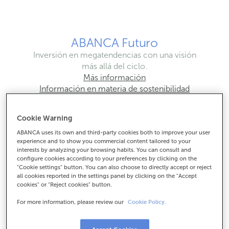
ABANCA Futuro
Inversión en megatendencias con una visión
más allá del ciclo.
Más información
Información en materia de sostenibilidad
Cookie Warning
ABANCA Responsable
ABANCA uses its own and third-party cookies both to improve your user
experience and to show you commercial content tailored to your
Inversión socialmente responsable con Sentir
interests by analyzing your browsing habits. You can consult and
Común.
configure cookies according to your preferences by clicking on the
"Cookie settings" button. You can also choose to directly accept or reject
Más información
all cookies reported in the settings panel by clicking on the "Accept
Información en materia sostenibilidad
cookies" or "Reject cookies" button.
For more information, please review our
Cookie Policy.
ABANCA Equilibrio