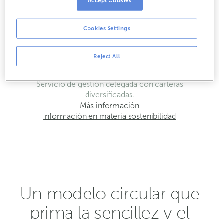
Accept Cookies
Inversión adaptada a las diferentes fases del ciclo
económico.
Más información
Cookies Settings
Reject All
Cartera ABANCA 360
Servicio de gestión delegada con carteras
diversificadas.
Más información
Información en materia sostenibilidad
Un modelo circular que
prima la sencillez y el