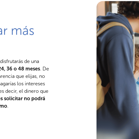
ar más
isfrutarás de una
 24, 36 o 48 meses
. De
rencia que elijas, no
agarías los intereses
s decir, el dinero que
 solicitar no podrá
amo
.