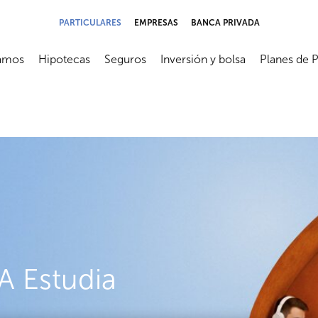
PARTICULARES
EMPRESAS
BANCA PRIVADA
amos
Hipotecas
Seguros
Inversión y bolsa
Planes de 
submenú
Abrir submenú
Abrir submenú
Abrir submenú
Abrir subme
 Estudia