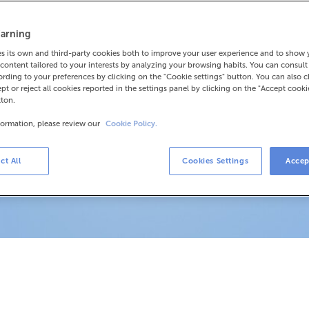
tenemos el Préstamo ABANCA
arning
os universitarios
de grado o
 its own and third-party cookies both to improve your user experience and to show
ante.
content tailored to your interests by analyzing your browsing habits. You can consul
rding to your preferences by clicking on the "Cookie settings" button. You can also 
ept or reject all cookies reported in the settings panel by clicking on the "Accept cooki
tton.
formation, please review our
Cookie Policy.
ct All
Cookies Settings
Accep