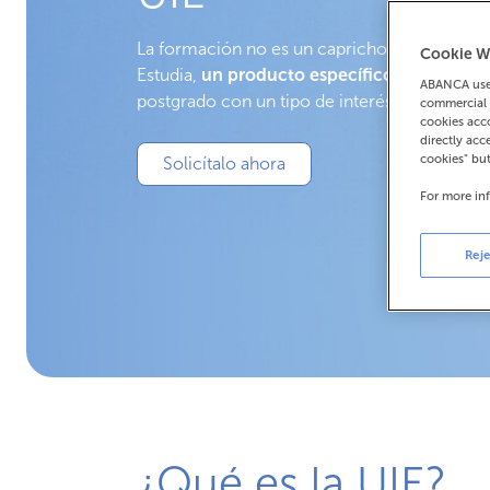
La formación no es un capricho. Por eso, 
Cookie W
Estudia,
un producto específico para estudi
ABANCA uses
postgrado con un tipo de interés muy interes
commercial 
cookies acco
directly acc
cookies" bu
Solicítalo ahora
For more in
Reje
¿Qué es la UIE?