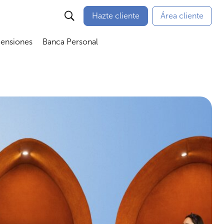
Hazte cliente
Área cliente
Pensiones
Banca Personal
nú
Abrir submenú
Abrir submenú