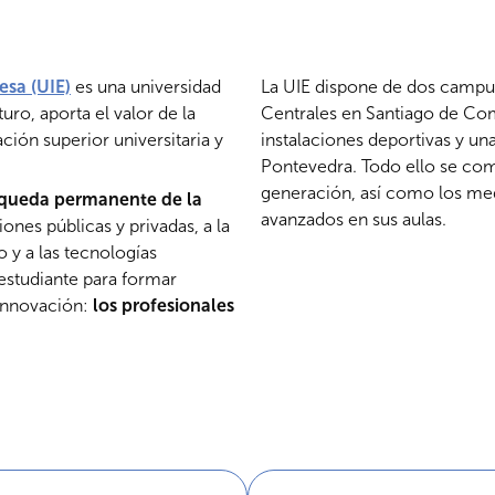
esa (UIE)
es una universidad
La UIE dispone de dos campus
uro, aporta el valor de la
Centrales en Santiago de Com
ión superior universitaria y
instalaciones deportivas y un
Pontevedra. Todo ello se com
generación, así como los me
queda permanente de la
avanzados en sus aulas.
ones públicas y privadas, a la
 y a las tecnologías
estudiante para formar
innovación:
los profesionales