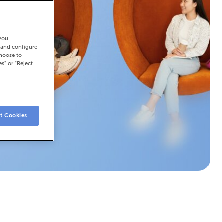
 you
t and configure
choose to
es" or "Reject
t Cookies