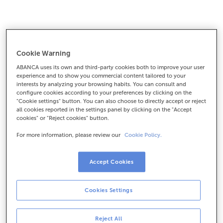
Ejemplos, TAE… toda la
información que
Cookie Warning
ABANCA uses its own and third-party cookies both to improve your user
necesitas
experience and to show you commercial content tailored to your
interests by analyzing your browsing habits. You can consult and
configure cookies according to your preferences by clicking on the
"Cookie settings" button. You can also choose to directly accept or reject
all cookies reported in the settings panel by clicking on the "Accept
La tarjeta revolving Visa Proyecta tiene un interés del
cookies" or "Reject cookies" button.
11,25% TIN (
11,85% TAE
). ¿Quieres un ejemplo para
For more information, please review our
Cookie Policy.
entenderlo mejor? Para una compra de 1500€ a
pagar en 48 meses, pagarías cada mes 38,95 euros.
El importe total que acabarías pagando serían
Accept Cookies
1869,60 euros, de los que 369,60 euros serían
intereses. El coste total de la financiación serían esos
Cookies Settings
369,60 euros, porque no hay ningún gasto ni
comisión, ni de emisión ni de mantenimiento ni de
Reject All
amortización anticipada