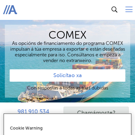
ABANCA
COMEX
As opcións de financiamento do programa COMEX
impulsan á túa empresa a exportar e están deseñadas
especialmente para iso. Consúltanos e empeza a
vender no extranxeiro.
Solicítao xa
Con respostas a todas as túas dúbidas
981 910 534
Chamámoste?
Cookie Warning
Solicitar agora