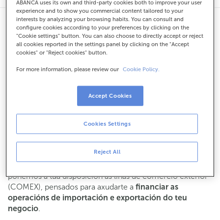
ABANCA uses its own and third-party cookies both to improve your user
experience and to show you commercial content tailored to your
interests by analyzing your browsing habits. You can consult and
configure cookies according to your preferences by clicking on the
Axudámoste a dar o salto
"Cookie settings" button. You can also choose to directly accept or reject
all cookies reported in the settings panel by clicking on the "Accept
cookies" or "Reject cookies" button.
a outros países
For more information, please review our
Cookie Policy.
As exportacións das empresas españolas representan
Accept Cookies
preto do
25% do PIB
. Se a
expansión a outros países
tamén se atopa na túa estratexia empresarial, nós
contamos con experiencia e produtos específicos para
Cookies Settings
axudarte.
Reject All
En ABANCA traballamos para impulsar a
internacionalización das empresas. É por isto que
poñemos á túa disposición as liñas de comercio exterior
(COMEX), pensados para axudarte a
financiar as
operacións de importación e exportación do teu
negocio
.