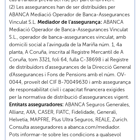
(2) Les assegurances han de ser distribuïdes per
ABANCA Mediació Operador de Banca-Assegurances
Vinculat S.L.
Mediador de l'assegurança:
ABANCA
Mediació Operador de Banca-Assegurances Vinculat
S.L., operador de banca-assegurances vinculat, amb
domicili social a l'avinguda de la Mariña núm. 1, 4a
planta, A Coruña, inscrita al Registre Mercantil de A
Coruña, tom 3321, foli 64, fulla C-38698 i al Registre
de distribuïdors d'assegurances de la Direcció General
d'Assegurances i Fons de Pensions amb el núm. OV-
0044, proveït del CIF B-70049630 i amb assegurança
de responsabilitat civil i capacitat financera exigides
per la normativa de distribució d'assegurances vigent.
Entitats asseguradores:
ABANCA Seguros Generales,
Allianz, AXA, CASER, FIATC, Fidelidade, Generali,
Helvetia, MAPFRE, Plus Ultra Seguros, REALE, Zurich.
Consulta asseguradores a
abanca.com/mediador
.
Pots informar-te sobre les condicions a qualsevol