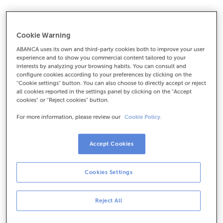
Cookie Warning
Anticipa les teves ajudes PAC
ABANCA uses its own and third-party cookies both to improve your user
experience and to show you commercial content tailored to your
Rep les teves ajudes abans i gestiona la teva liquiditat
interests by analyzing your browsing habits. You can consult and
amb total tranquil·litat.
configure cookies according to your preferences by clicking on the
"Cookie settings" button. You can also choose to directly accept or reject
all cookies reported in the settings panel by clicking on the "Accept
cookies" or "Reject cookies" button.
1/3
For more information, please review our
Cookie Policy.
Accept Cookies
Cookies Settings
Avantatges que impulsen
Reject All