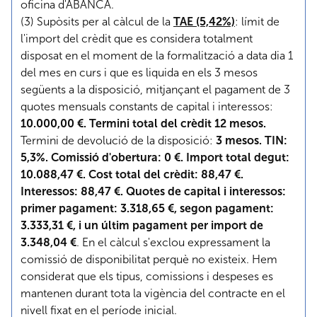
oficina d'ABANCA.
(3) Supòsits per al càlcul de la
TAE (5,42%)
: límit de
l'import del crèdit que es considera totalment
disposat en el moment de la formalització a data dia 1
del mes en curs i que es liquida en els 3 mesos
següents a la disposició, mitjançant el pagament de 3
quotes mensuals constants de capital i interessos:
10.000,00 €. Termini total del crèdit 12 mesos.
Termini de devolució de la disposició:
3 mesos. TIN:
5,3%. Comissió d'obertura: 0 €. Import total degut:
10.088,47 €. Cost total del crèdit: 88,47 €.
Interessos: 88,47 €. Quotes de capital i interessos:
primer pagament: 3.318,65 €, segon pagament:
3.333,31 €, i un últim pagament per import de
3.348,04 €
. En el càlcul s'exclou expressament la
comissió de disponibilitat perquè no existeix. Hem
considerat que els tipus, comissions i despeses es
mantenen durant tota la vigència del contracte en el
nivell fixat en el període inicial.