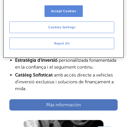
Els serveis de la nostra
Banca Privada
Accept Cookies
Obtingui assessorament especialitzat basat en tres
Cookies Settings
pilars d'exclusivitat i solvència tècnica:
Reject All
Banquers Sènior
amb formació tècnica avançada
en gestió d'actius complexos.
Estratègia d'inversió
personalitzada fonamentada
en la confiança i el seguiment continu.
Catàleg Sofisticat
amb accés directe a vehicles
d'inversió exclusius i solucions de finançament a
mida.
Más información