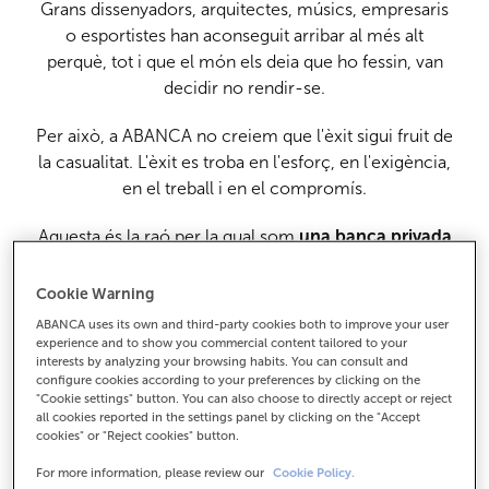
Grans dissenyadors, arquitectes, músics, empresaris
o esportistes han aconseguit arribar al més alt
perquè, tot i que el món els deia que ho fessin, van
decidir no rendir-se.
Per això, a ABANCA no creiem que l'èxit sigui fruit de
la casualitat. L'èxit es troba en l'esforç, en l'exigència,
en el treball i en el compromís.
Aquesta és la raó per la qual som
una banca privada
que deixa els seus clients en mans de professionals
i no del destí.
Cookie Warning
ABANCA uses its own and third-party cookies both to improve your user
experience and to show you commercial content tailored to your
interests by analyzing your browsing habits. You can consult and
configure cookies according to your preferences by clicking on the
"Cookie settings" button. You can also choose to directly accept or reject
all cookies reported in the settings panel by clicking on the "Accept
cookies" or "Reject cookies" button.
For more information, please review our
Cookie Policy.