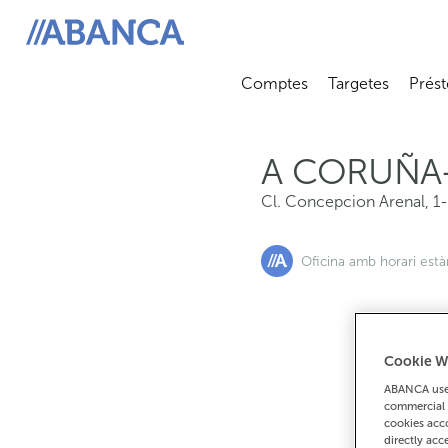
Cl. Concepcion Arenal, 1-3, 15006, A Coruña
ABANCA
Comptes
Targetes
Prést
Abrir submenú
Abrir 
A CORUÑA-
Cl. Concepcion Arenal, 1
Oficina amb horari est
Cookie W
S
ABANCA uses
commercial 
cookies acco
directly acc