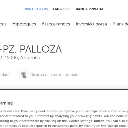
PARTICULARS
EMPRESES
BANCA PRIVADA
ecs
Hipoteques
Assegurances
Inversió i borsa
Plans d
submenú
Abrir submenú
Abrir submenú
Abrir submenú
Abrir su
PZ. PALLOZA
-3
,
15006
,
A Coruña
àndard
Disposa de caixer automàtic
arning
i vols demanar cita:
Per a tot el demés:
 its own and third-party cookies both to improve your user experience and to show
900 815 200
981187001
Com arrib
content tailored to your interests by analyzing your browsing habits. You can consul
rding to your preferences by clicking on the "Cookie settings" button. You can also 
ept or reject all cookies reported in the settings panel by clicking on the "Accept cooki