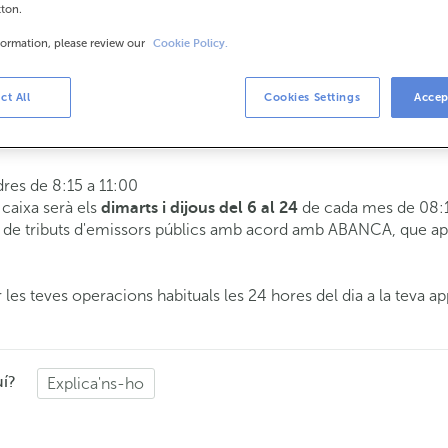
tton.
formation, please review our
Cookie Policy.
is
8:15 a 14:00.
ct All
Cookies Settings
Accep
 t'atendrem el dia i hora que triïs.
dres de 8:15 a 11:00
e caixa serà els
de cada mes de 08:1
dimarts i dijous del 6 al 24
de tributs d'emissors públics amb acord amb ABANCA, que apli
 les teves operacions habituals les 24 hores del dia a la teva ap
uí?
Explica'ns-ho