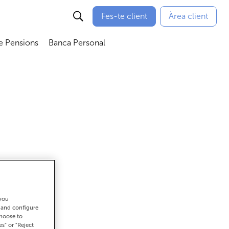
Fes-te client
Àrea client
e Pensions
Banca Personal
bmenú
Abrir submenú
Abrir submenú
 you
ar
t and configure
choose to
es" or "Reject