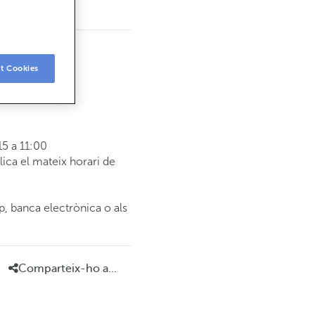
t Cookies
5 a 11:00
ca el mateix horari de
p, banca electrònica o als
Comparteix-ho a...