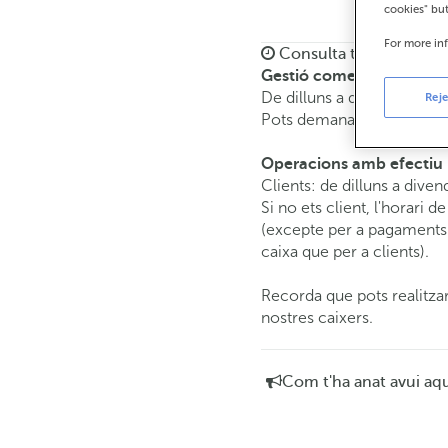
cookies" bu
For more in
Consulta tots els horar
Gestió comercial
De dilluns a divendres de
Reje
Pots demanar
cita prèvia
i
Operacions amb efectiu
Clients: de dilluns a diven
Si no ets client, l'horari d
(excepte per a pagaments 
caixa que per a clients).
Recorda que pots realitzar
nostres caixers.
Com t'ha anat avui aq