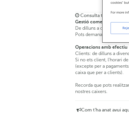
cookies" bu
For more in
Consulta tots els horar
Gestió comercial
De dilluns a divendres de
Reje
Pots demanar
cita prèvia
i
Operacions amb efectiu
Clients: de dilluns a diven
Si no ets client, l'horari d
(excepte per a pagaments 
caixa que per a clients).
Recorda que pots realitzar
nostres caixers.
Com t'ha anat avui aq