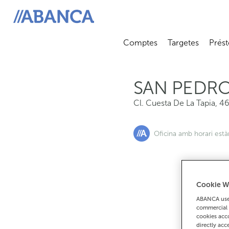
Cl. Cuesta De La Tapia, 46-48, 15679, O Temple
ABANCA
Comptes
Targetes
Prést
Abrir submenú
Abrir 
SAN PEDR
Cl. Cuesta De La Tapia, 4
Oficina amb horari est
Cookie W
S
ABANCA uses
commercial 
cookies acco
directly acc