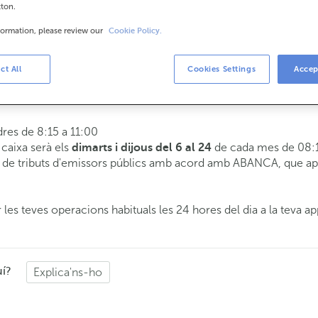
tton.
formation, please review our
Cookie Policy.
is
8:15 a 14:00.
ct All
Cookies Settings
Accep
 t'atendrem el dia i hora que triïs.
dres de 8:15 a 11:00
e caixa serà els
de cada mes de 08:1
dimarts i dijous del 6 al 24
de tributs d'emissors públics amb acord amb ABANCA, que apli
 les teves operacions habituals les 24 hores del dia a la teva ap
uí?
Explica'ns-ho