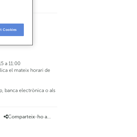
t Cookies
5 a 11:00
ca el mateix horari de
p, banca electrònica o als
Comparteix-ho a...