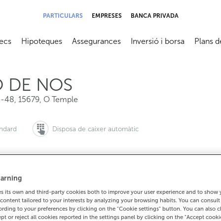
PARTICULARS
EMPRESES
BANCA PRIVADA
ecs
Hipoteques
Assegurances
Inversió i borsa
Plans d
submenú
Abrir submenú
Abrir submenú
Abrir submenú
Abrir su
O DE NOS
6-48
,
15679
,
O Temple
àndard
Disposa de caixer automàtic
arning
i vols demanar cita:
Per a tot el demés:
 its own and third-party cookies both to improve your user experience and to show
900 815 200
981660161
Com arrib
content tailored to your interests by analyzing your browsing habits. You can consul
rding to your preferences by clicking on the "Cookie settings" button. You can also 
ept or reject all cookies reported in the settings panel by clicking on the "Accept cooki