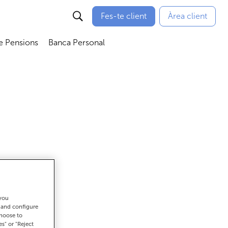
Fes-te client
Àrea client
e Pensions
Banca Personal
bmenú
Abrir submenú
Abrir submenú
 you
ar
t and configure
choose to
es" or "Reject