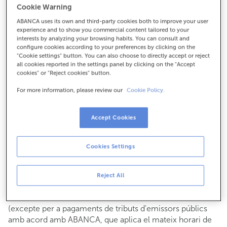
Cookie Warning
Per a tot el demés:
ABANCA uses its own and third-party cookies both to improve your user
981791154
experience and to show you commercial content tailored to your
interests by analyzing your browsing habits. You can consult and
configure cookies according to your preferences by clicking on the
Com arribar
"Cookie settings" button. You can also choose to directly accept or reject
all cookies reported in the settings panel by clicking on the "Accept
cookies" or "Reject cookies" button.
For more information, please review our
Cookie Policy.
Consulta tots els horaris
Gestió comercial
Accept Cookies
De dilluns a divendres de
8:15 a 14:00.
Pots demanar
cita prèvia
i t'atendrem el dia i hora que
triïs.
Cookies Settings
Operacions amb efectiu
Clients: de dilluns a divendres de 8:15 a 11:00
Reject All
Si no ets client, l'horari de caixa serà els
dimarts i dijous
de cada mes de 08:15 a 11:00
del 6 al 24
(excepte per a pagaments de tributs d'emissors públics
amb acord amb ABANCA, que aplica el mateix horari de