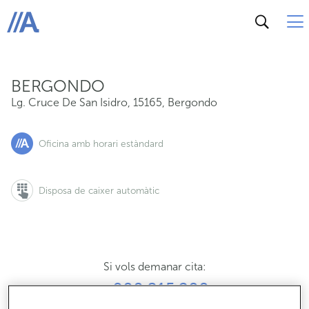
Lg. Cruce De San Isidro, 15165, Bergondo
ABANCA
BERGONDO
Lg. Cruce De San Isidro
,
15165
,
Bergondo
Oficina amb horari estàndard
Disposa de caixer automàtic
Si vols demanar cita:
900 815 200