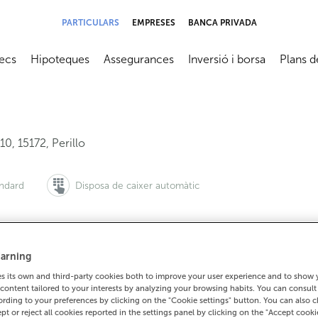
PARTICULARS
EMPRESES
BANCA PRIVADA
ecs
Hipoteques
Assegurances
Inversió i borsa
Plans d
submenú
Abrir submenú
Abrir submenú
Abrir submenú
Abrir su
 10
,
15172
,
Perillo
àndard
Disposa de caixer automàtic
arning
 vols demanar cita:
Per a tot el demés:
 its own and third-party cookies both to improve your user experience and to show
900 815 200
981635492
Com arrib
content tailored to your interests by analyzing your browsing habits. You can consul
rding to your preferences by clicking on the "Cookie settings" button. You can also 
ept or reject all cookies reported in the settings panel by clicking on the "Accept cooki