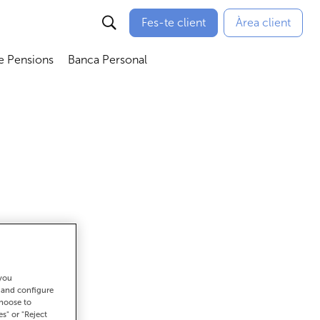
Fes-te client
Àrea client
e Pensions
Banca Personal
bmenú
Abrir submenú
Abrir submenú
 you
ar
t and configure
choose to
es" or "Reject