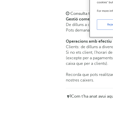
cookies" bu
For more in
Consulta tots els horar
Gestió comercial
De dilluns a divendres de
Reje
Pots demanar
cita prèvia
i
Operacions amb efectiu
Clients: de dilluns a diven
Si no ets client, l'horari d
(excepte per a pagaments 
caixa que per a clients).
Recorda que pots realitzar
nostres caixers.
Com t'ha anat avui aq