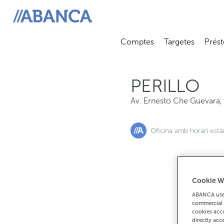
Av. Ernesto Che Guevara, 10, 15172, Perillo
ABANCA
Comptes
Targetes
Prést
Abrir submenú
Abrir 
PERILLO
Av. Ernesto Che Guevara,
Oficina amb horari est
Cookie W
Si
ABANCA uses
commercial 
cookies acco
directly acc