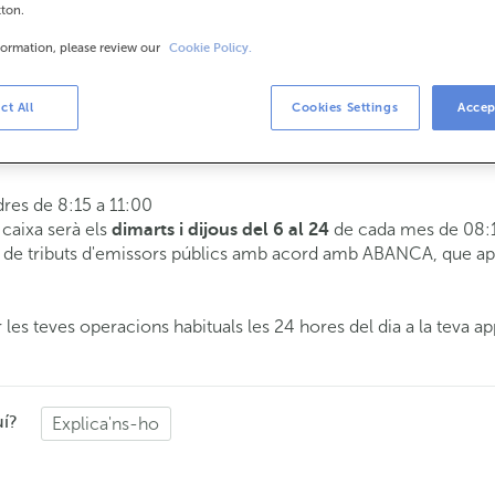
tton.
formation, please review our
Cookie Policy.
is
8:15 a 14:00.
ct All
Cookies Settings
Accep
 t'atendrem el dia i hora que triïs.
dres de 8:15 a 11:00
e caixa serà els
de cada mes de 08:1
dimarts i dijous del 6 al 24
de tributs d'emissors públics amb acord amb ABANCA, que apli
 les teves operacions habituals les 24 hores del dia a la teva ap
uí?
Explica'ns-ho