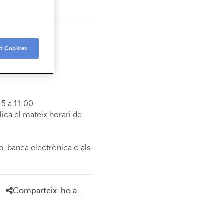
t Cookies
5 a 11:00
ca el mateix horari de
p, banca electrònica o als
Comparteix-ho a...