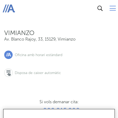
Av. Blanco Rajoy, 33, 15129, Vimianzo
ABANCA
VIMIANZO
Av. Blanco Rajoy, 33
,
15129
,
Vimianzo
Oficina amb horari estàndard
Disposa de caixer automàtic
Si vols demanar cita:
900 815 200