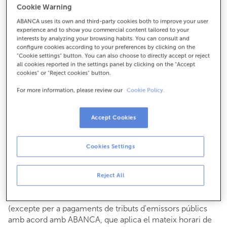
Cookie Warning
Per a tot el demés:
ABANCA uses its own and third-party cookies both to improve your user
981716049
experience and to show you commercial content tailored to your
interests by analyzing your browsing habits. You can consult and
configure cookies according to your preferences by clicking on the
Com arribar
"Cookie settings" button. You can also choose to directly accept or reject
all cookies reported in the settings panel by clicking on the "Accept
cookies" or "Reject cookies" button.
For more information, please review our
Cookie Policy.
Consulta tots els horaris
Gestió comercial
Accept Cookies
De dilluns a divendres de
8:15 a 14:00.
Pots demanar
cita prèvia
i t'atendrem el dia i hora que
triïs.
Cookies Settings
Operacions amb efectiu
Clients: de dilluns a divendres de 8:15 a 11:00
Reject All
Si no ets client, l'horari de caixa serà els
dimarts i dijous
de cada mes de 08:15 a 11:00
del 6 al 24
(excepte per a pagaments de tributs d'emissors públics
amb acord amb ABANCA, que aplica el mateix horari de