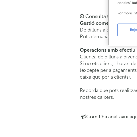
cookies" bu
For more in
Consulta tots els horar
Gestió comercial
De dilluns a divendres de
Reje
Pots demanar
cita prèvia
i
Operacions amb efectiu
Clients: de dilluns a diven
Si no ets client, l'horari d
(excepte per a pagaments 
caixa que per a clients).
Recorda que pots realitzar
nostres caixers.
Com t'ha anat avui aq