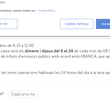
tton.
formation, please review our
Cookie Policy.
is
8:15 a 14:00.
ct All
Cookies Settings
Accep
 t'atendrem el dia i hora que triïs.
dres de 8:15 a 11:00
e caixa serà els
de cada mes de 08:1
dimarts i dijous del 6 al 24
de tributs d'emissors públics amb acord amb ABANCA, que apli
 les teves operacions habituals les 24 hores del dia a la teva ap
uí?
Explica'ns-ho