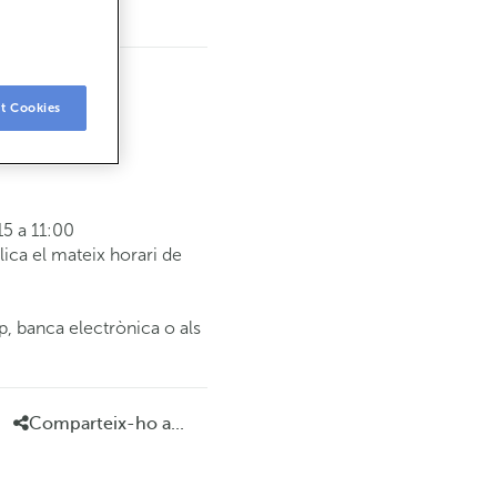
t Cookies
5 a 11:00
ca el mateix horari de
p, banca electrònica o als
Comparteix-ho a...