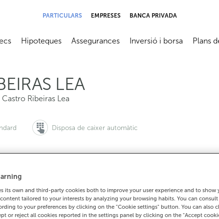
PARTICULARS
EMPRESES
BANCA PRIVADA
ecs
Hipoteques
Assegurances
Inversió i borsa
Plans d
submenú
Abrir submenú
Abrir submenú
Abrir submenú
Abrir su
BEIRAS LEA
,
Castro Ribeiras Lea
àndard
Disposa de caixer automàtic
arning
 vols demanar cita:
Per a tot el demés:
 its own and third-party cookies both to improve your user experience and to show
900 815 200
982310036
Com arrib
content tailored to your interests by analyzing your browsing habits. You can consul
rding to your preferences by clicking on the "Cookie settings" button. You can also 
ept or reject all cookies reported in the settings panel by clicking on the "Accept cooki