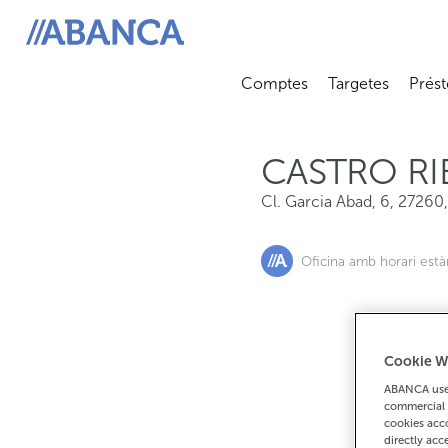
Cl. Garcia Abad, 6, 27260, Castro Ribeiras Lea
ABANCA
Comptes
Targetes
Prést
Abrir submenú
Abrir 
CASTRO RI
Cl. Garcia Abad, 6
,
27260
Oficina amb horari est
Cookie W
Si
ABANCA uses
commercial 
cookies acco
directly acc