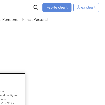
Fes-te client
Àrea client
e Pensions
Banca Personal
bmenú
Abrir submenú
Abrir submenú
 you
ar
t and configure
choose to
es" or "Reject