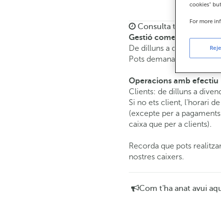
cookies" bu
For more in
Consulta tots els horar
Gestió comercial
De dilluns a divendres de
Reje
Pots demanar
cita prèvia
i
Operacions amb efectiu
Clients: de dilluns a diven
Si no ets client, l'horari d
(excepte per a pagaments 
caixa que per a clients).
Recorda que pots realitzar
nostres caixers.
Com t'ha anat avui aq