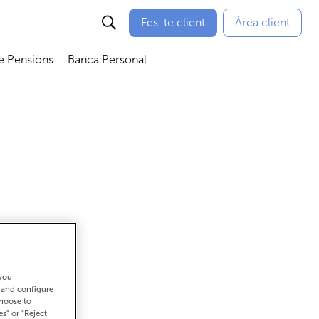
Fes-te client
Àrea client
e Pensions
Banca Personal
bmenú
Abrir submenú
Abrir submenú
 you
ar
t and configure
choose to
es" or "Reject