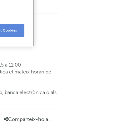
t Cookies
5 a 11:00
ca el mateix horari de
p, banca electrònica o als
Comparteix-ho a...