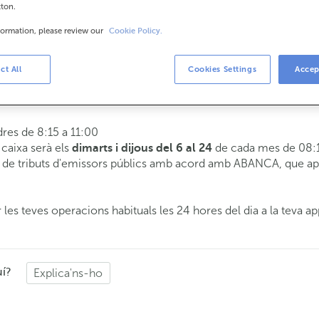
tton.
formation, please review our
Cookie Policy.
is
8:15 a 14:00.
ct All
Cookies Settings
Accep
 t'atendrem el dia i hora que triïs.
dres de 8:15 a 11:00
e caixa serà els
de cada mes de 08:1
dimarts i dijous del 6 al 24
de tributs d'emissors públics amb acord amb ABANCA, que apli
 les teves operacions habituals les 24 hores del dia a la teva ap
uí?
Explica'ns-ho