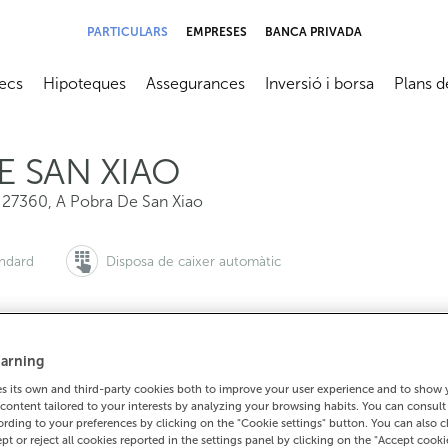
PARTICULARS
EMPRESES
BANCA PRIVADA
ecs
Hipoteques
Assegurances
Inversió i borsa
Plans d
submenú
Abrir submenú
Abrir submenú
Abrir submenú
Abrir su
E SAN XIAO
,
27360
,
A Pobra De San Xiao
àndard
Disposa de caixer automàtic
arning
 vols demanar cita:
Per a tot el demés:
 its own and third-party cookies both to improve your user experience and to show
900 815 200
982543038
Com arrib
content tailored to your interests by analyzing your browsing habits. You can consul
rding to your preferences by clicking on the "Cookie settings" button. You can also 
ept or reject all cookies reported in the settings panel by clicking on the "Accept cooki