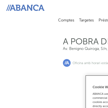
Av. Benigno Quiroga, S/n, 27360, A Pobra De San Xiao
ABANCA
Comptes
Targetes
Prést
Abrir submenú
Abrir 
A POBRA D
Av. Benigno Quiroga, S/n
Oficina amb horari est
Cookie W
Si
ABANCA uses
commercial 
cookies acco
directly acc