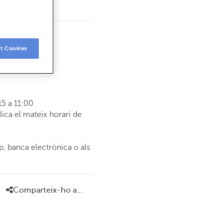
t Cookies
5 a 11:00
ca el mateix horari de
p, banca electrònica o als
Comparteix-ho a...