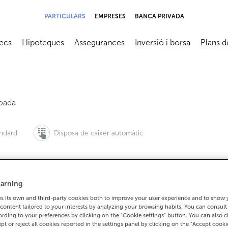
PARTICULARS
EMPRESES
BANCA PRIVADA
ecs
Hipoteques
Assegurances
Inversió i borsa
Plans d
submenú
Abrir submenú
Abrir submenú
Abrir submenú
Abrir su
oada
àndard
Disposa de caixer automàtic
arning
 vols demanar cita:
Per a tot el demés:
 its own and third-party cookies both to improve your user experience and to show
900 815 200
982465367
Com arrib
content tailored to your interests by analyzing your browsing habits. You can consul
rding to your preferences by clicking on the "Cookie settings" button. You can also 
ept or reject all cookies reported in the settings panel by clicking on the "Accept cooki