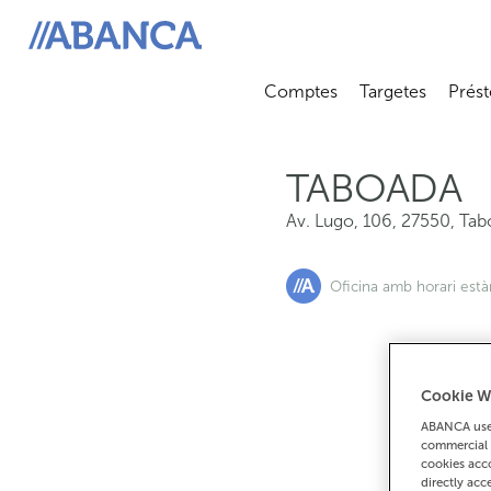
Av. Lugo, 106, 27550, Taboada
ABANCA
Comptes
Targetes
Prést
Abrir submenú
Abrir 
TABOADA
Av. Lugo, 106
,
27550
,
Tab
Oficina amb horari est
Cookie W
Si
ABANCA uses
commercial 
cookies acco
directly acc