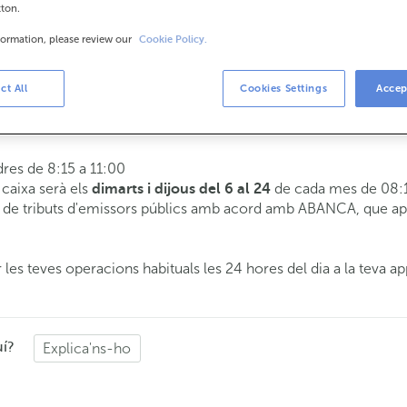
tton.
formation, please review our
Cookie Policy.
is
8:15 a 14:00.
ct All
Cookies Settings
Accep
 t'atendrem el dia i hora que triïs.
dres de 8:15 a 11:00
e caixa serà els
de cada mes de 08:1
dimarts i dijous del 6 al 24
de tributs d'emissors públics amb acord amb ABANCA, que apli
 les teves operacions habituals les 24 hores del dia a la teva ap
uí?
Explica'ns-ho