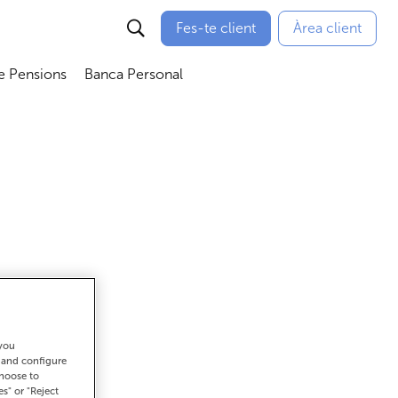
Fes-te client
Àrea client
e Pensions
Banca Personal
bmenú
Abrir submenú
Abrir submenú
 you
ar
t and configure
choose to
es" or "Reject