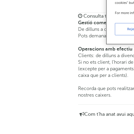
cookies" bu
For more in
Consulta tots els horar
Gestió comercial
De dilluns a divendres de
Reje
Pots demanar
cita prèvia
i
Operacions amb efectiu
Clients: de dilluns a diven
Si no ets client, l'horari d
(excepte per a pagaments 
caixa que per a clients).
Recorda que pots realitzar
nostres caixers.
Com t'ha anat avui aq