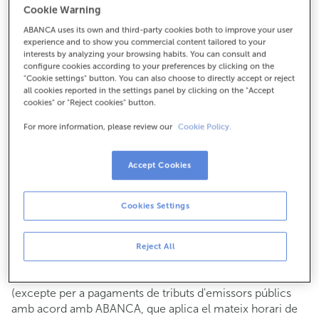
Cookie Warning
Per a tot el demés:
ABANCA uses its own and third-party cookies both to improve your user
982592054
experience and to show you commercial content tailored to your
interests by analyzing your browsing habits. You can consult and
configure cookies according to your preferences by clicking on the
Com arribar
"Cookie settings" button. You can also choose to directly accept or reject
all cookies reported in the settings panel by clicking on the "Accept
cookies" or "Reject cookies" button.
For more information, please review our
Cookie Policy.
Consulta tots els horaris
Gestió comercial
Accept Cookies
De dilluns a divendres de
8:15 a 14:00.
Pots demanar
cita prèvia
i t'atendrem el dia i hora que
triïs.
Cookies Settings
Operacions amb efectiu
Clients: de dilluns a divendres de 8:15 a 11:00
Reject All
Si no ets client, l'horari de caixa serà els
dimarts i dijous
de cada mes de 08:15 a 11:00
del 6 al 24
(excepte per a pagaments de tributs d'emissors públics
amb acord amb ABANCA, que aplica el mateix horari de