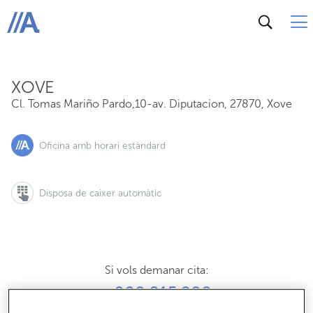
Cl. Tomas Mariño Pardo,10-av. Diputacion, 27870, Xov
ABANCA
XOVE
Cl. Tomas Mariño Pardo,10-av. Diputacion
,
27870
,
Xove
Oficina amb horari estàndard
Disposa de caixer automàtic
Si vols demanar cita:
900 815 200