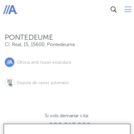
Cl. Real, 15, 15600, Pontedeume
ABANCA
PONTEDEUME
Cl. Real, 15
,
15600
,
Pontedeume
Oficina amb horari estàndard
Disposa de caixer automàtic
Si vols demanar cita:
900 815 200