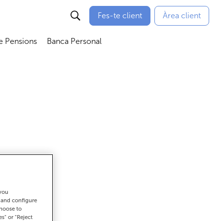
Fes-te client
Àrea client
e Pensions
Banca Personal
bmenú
Abrir submenú
Abrir submenú
 you
ar
t and configure
choose to
es" or "Reject