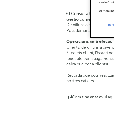
cookies" bu
For more in
Consulta tots els horar
Gestió comercial
De dilluns a divendres de
Reje
Pots demanar
cita prèvia
i
Operacions amb efectiu
Clients: de dilluns a diven
Si no ets client, l'horari d
(excepte per a pagaments 
caixa que per a clients).
Recorda que pots realitzar
nostres caixers.
Com t'ha anat avui aq