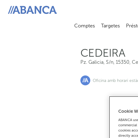
Pz. Galicia, S/n, 15350, Cedeira
ABANCA
Comptes
Targetes
Prést
Abrir submenú
Abrir 
CEDEIRA
Pz. Galicia, S/n
,
15350
,
Ce
Oficina amb horari est
Cookie W
Si
ABANCA uses
commercial 
cookies acco
directly acc