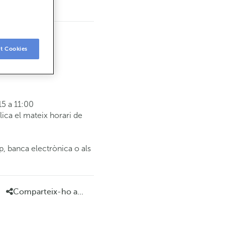
t Cookies
5 a 11:00
ca el mateix horari de
p, banca electrònica o als
Comparteix-ho a...