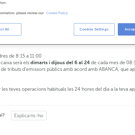
tton.
formation, please review our
Cookie Policy.
is
8:15 a 14:00.
ct All
Cookies Settings
Accep
 t'atendrem el dia i hora que triïs.
dres de 8:15 a 11:00
e caixa serà els
de cada mes de 08:1
dimarts i dijous del 6 al 24
de tributs d'emissors públics amb acord amb ABANCA, que apli
 les teves operacions habituals les 24 hores del dia a la teva ap
uí?
Explica'ns-ho