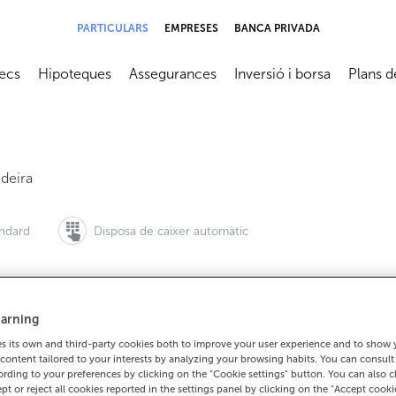
PARTICULARS
EMPRESES
BANCA PRIVADA
ecs
Hipoteques
Assegurances
Inversió i borsa
Plans d
submenú
Abrir submenú
Abrir submenú
Abrir submenú
Abrir su
deira
àndard
Disposa de caixer automàtic
arning
 vols demanar cita:
Per a tot el demés:
 its own and third-party cookies both to improve your user experience and to show
900 815 200
981480233
Com arrib
content tailored to your interests by analyzing your browsing habits. You can consul
rding to your preferences by clicking on the "Cookie settings" button. You can also 
ept or reject all cookies reported in the settings panel by clicking on the "Accept cooki