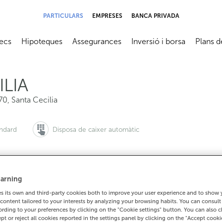
PARTICULARS
EMPRESES
BANCA PRIVADA
ecs
Hipoteques
Assegurances
Inversió i borsa
Plans d
submenú
Abrir submenú
Abrir submenú
Abrir submenú
Abrir su
ILIA
70
,
Santa Cecilia
àndard
Disposa de caixer automàtic
arning
i vols demanar cita:
Per a tot el demés:
 its own and third-party cookies both to improve your user experience and to show
900 815 200
981391185
Com arrib
content tailored to your interests by analyzing your browsing habits. You can consul
rding to your preferences by clicking on the "Cookie settings" button. You can also 
ept or reject all cookies reported in the settings panel by clicking on the "Accept cooki