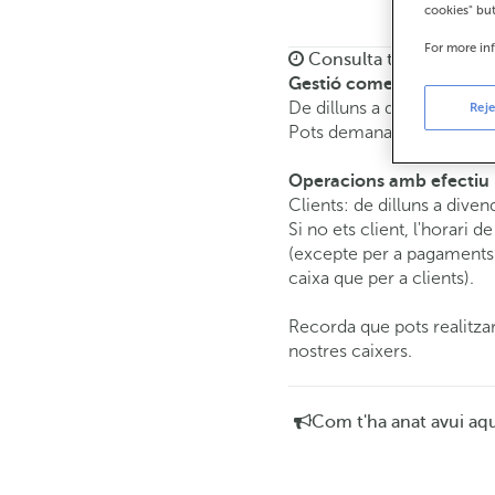
cookies" bu
For more in
Consulta tots els horar
Gestió comercial
De dilluns a divendres de
Reje
Pots demanar
cita prèvia
i
Operacions amb efectiu
Clients: de dilluns a diven
Si no ets client, l'horari d
(excepte per a pagaments 
caixa que per a clients).
Recorda que pots realitzar
nostres caixers.
Com t'ha anat avui aq