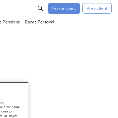
Fes-te client
Àrea client
e Pensions
Banca Personal
bmenú
Abrir submenú
Abrir submenú
 you
ar
t and configure
choose to
es" or "Reject