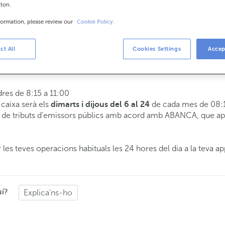
tton.
formation, please review our
Cookie Policy.
is
8:15 a 14:00.
ct All
Cookies Settings
Accep
 t'atendrem el dia i hora que triïs.
dres de 8:15 a 11:00
e caixa serà els
de cada mes de 08:1
dimarts i dijous del 6 al 24
de tributs d'emissors públics amb acord amb ABANCA, que apli
 les teves operacions habituals les 24 hores del dia a la teva ap
uí?
Explica'ns-ho