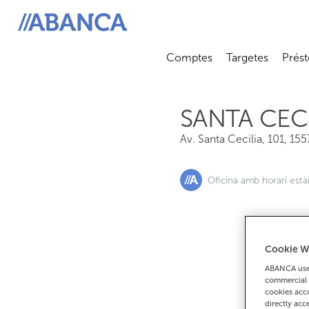
Av. Santa Cecilia, 101, 15570, Santa Cecilia
ABANCA
Comptes
Targetes
Prést
Abrir submenú
Abrir 
SANTA CEC
Av. Santa Cecilia, 101
,
155
Oficina amb horari est
Cookie W
S
ABANCA uses
commercial 
cookies acco
directly acc