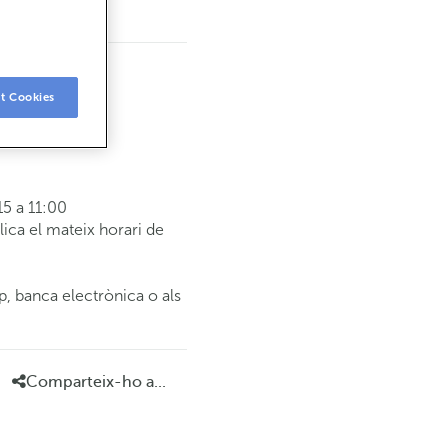
t Cookies
5 a 11:00
ca el mateix horari de
p, banca electrònica o als
Comparteix-ho a...