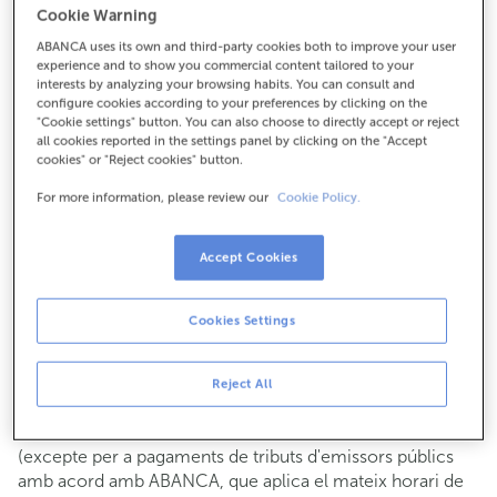
Cookie Warning
Per a tot el demés:
ABANCA uses its own and third-party cookies both to improve your user
981810197
experience and to show you commercial content tailored to your
interests by analyzing your browsing habits. You can consult and
configure cookies according to your preferences by clicking on the
Com arribar
"Cookie settings" button. You can also choose to directly accept or reject
all cookies reported in the settings panel by clicking on the "Accept
cookies" or "Reject cookies" button.
For more information, please review our
Cookie Policy.
Consulta tots els horaris
Gestió comercial
Accept Cookies
De dilluns a divendres de
8:15 a 14:00.
Pots demanar
cita prèvia
i t'atendrem el dia i hora que
triïs.
Cookies Settings
Operacions amb efectiu
Clients: de dilluns a divendres de 8:15 a 11:00
Reject All
Si no ets client, l'horari de caixa serà els
dimarts i dijous
de cada mes de 08:15 a 11:00
del 6 al 24
(excepte per a pagaments de tributs d'emissors públics
amb acord amb ABANCA, que aplica el mateix horari de