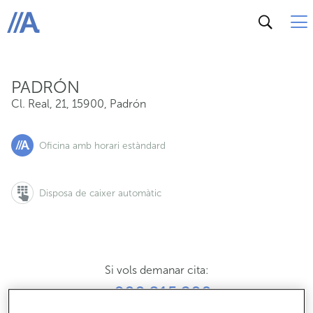
Cl. Real, 21, 15900, Padrón
ABANCA
PADRÓN
Cl. Real, 21
,
15900
,
Padrón
Oficina amb horari estàndard
Disposa de caixer automàtic
Si vols demanar cita:
900 815 200