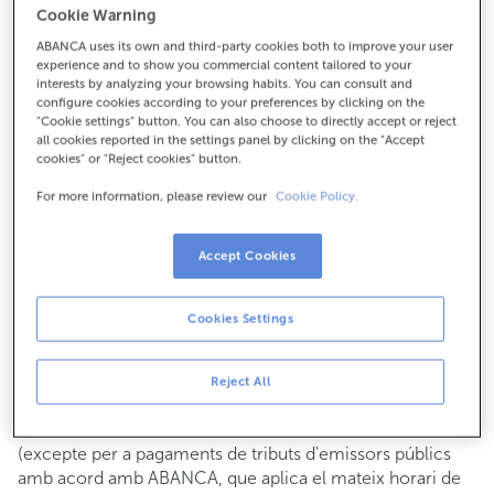
Cookie Warning
Per a tot el demés:
ABANCA uses its own and third-party cookies both to improve your user
981880050
experience and to show you commercial content tailored to your
interests by analyzing your browsing habits. You can consult and
configure cookies according to your preferences by clicking on the
Com arribar
"Cookie settings" button. You can also choose to directly accept or reject
all cookies reported in the settings panel by clicking on the "Accept
cookies" or "Reject cookies" button.
For more information, please review our
Cookie Policy.
Consulta tots els horaris
Gestió comercial
Accept Cookies
De dilluns a divendres de
8:15 a 14:00.
Pots demanar
cita prèvia
i t'atendrem el dia i hora que
triïs.
Cookies Settings
Operacions amb efectiu
Clients: de dilluns a divendres de 8:15 a 11:00
Reject All
Si no ets client, l'horari de caixa serà els
dimarts i dijous
de cada mes de 08:15 a 11:00
del 6 al 24
(excepte per a pagaments de tributs d'emissors públics
amb acord amb ABANCA, que aplica el mateix horari de