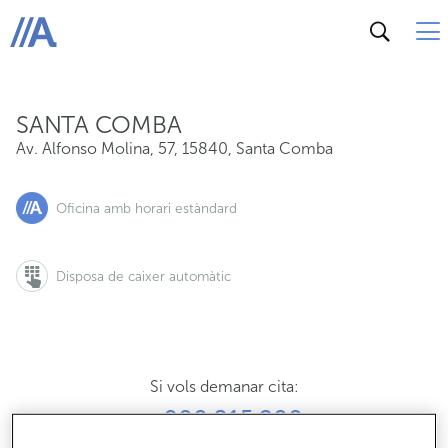
Av. Alfonso Molina, 57, 15840, Santa Comba
ABANCA
SANTA COMBA
Av. Alfonso Molina, 57
,
15840
,
Santa Comba
Oficina amb horari estàndard
Disposa de caixer automàtic
Si vols demanar cita:
900 815 200