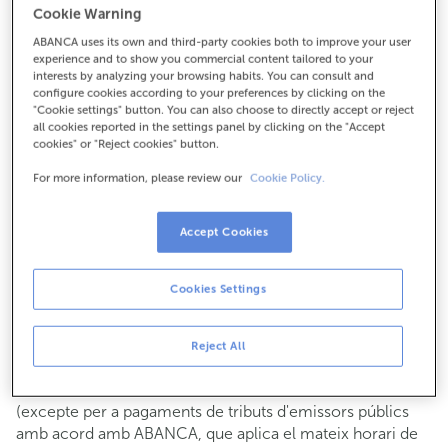
Cookie Warning
Per a tot el demés:
ABANCA uses its own and third-party cookies both to improve your user
981689006
experience and to show you commercial content tailored to your
interests by analyzing your browsing habits. You can consult and
configure cookies according to your preferences by clicking on the
Com arribar
"Cookie settings" button. You can also choose to directly accept or reject
all cookies reported in the settings panel by clicking on the "Accept
cookies" or "Reject cookies" button.
For more information, please review our
Cookie Policy.
Consulta tots els horaris
Gestió comercial
Accept Cookies
De dilluns a divendres de
8:15 a 14:00.
Pots demanar
cita prèvia
i t'atendrem el dia i hora que
triïs.
Cookies Settings
Operacions amb efectiu
Clients: de dilluns a divendres de 8:15 a 11:00
Reject All
Si no ets client, l'horari de caixa serà els
dimarts i dijous
de cada mes de 08:15 a 11:00
del 6 al 24
(excepte per a pagaments de tributs d'emissors públics
amb acord amb ABANCA, que aplica el mateix horari de