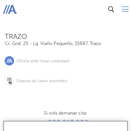
Cr. Gral. 25 - Lg. Viaño Pequeño, 15687, Trazo
ABANCA
TRAZO
Cr. Gral. 25 - Lg. Viaño Pequeño
,
15687
,
Trazo
Oficina amb horari estàndard
Disposa de caixer automàtic
Si vols demanar cita:
900 815 200