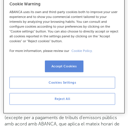
Cookie Warning
Per a tot el demés:
ABANCA uses its own and third-party cookies both to improve your user
988201096
experience and to show you commercial content tailored to your
interests by analyzing your browsing habits. You can consult and
configure cookies according to your preferences by clicking on the
Com arribar
"Cookie settings" button. You can also choose to directly accept or reject
all cookies reported in the settings panel by clicking on the "Accept
cookies" or "Reject cookies" button.
For more information, please review our
Cookie Policy.
Consulta tots els horaris
Gestió comercial
Accept Cookies
De dilluns a divendres de
8:15 a 14:00.
Pots demanar
cita prèvia
i t'atendrem el dia i hora que
triïs.
Cookies Settings
Operacions amb efectiu
Clients: de dilluns a divendres de 8:15 a 11:00
Reject All
Si no ets client, l'horari de caixa serà els
dimarts i dijous
de cada mes de 08:15 a 11:00
del 6 al 24
(excepte per a pagaments de tributs d'emissors públics
amb acord amb ABANCA, que aplica el mateix horari de