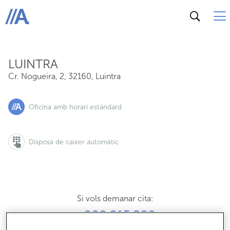
Cr. Nogueira, 2, 32160, Luintra
ABANCA
LUINTRA
Cr. Nogueira, 2
,
32160
,
Luintra
Oficina amb horari estàndard
Disposa de caixer automàtic
Si vols demanar cita:
900 815 200