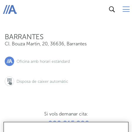
Cl. Bouza Martin, 20, 36636, Barrantes
ABANCA
BARRANTES
Cl. Bouza Martin, 20
,
36636
,
Barrantes
Oficina amb horari estàndard
Disposa de caixer automàtic
Si vols demanar cita:
900 815 200