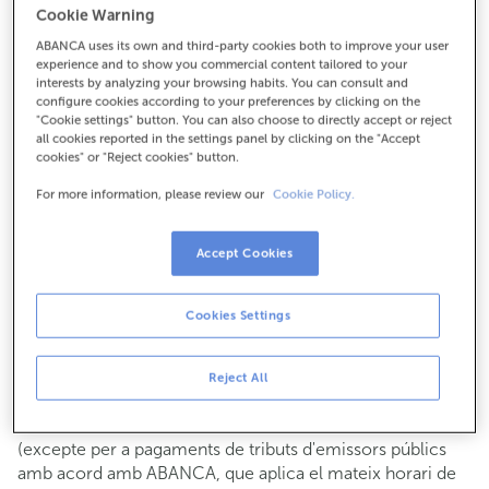
Cookie Warning
Per a tot el demés:
ABANCA uses its own and third-party cookies both to improve your user
986716006
experience and to show you commercial content tailored to your
interests by analyzing your browsing habits. You can consult and
configure cookies according to your preferences by clicking on the
Com arribar
"Cookie settings" button. You can also choose to directly accept or reject
all cookies reported in the settings panel by clicking on the "Accept
cookies" or "Reject cookies" button.
For more information, please review our
Cookie Policy.
Consulta tots els horaris
Gestió comercial
Accept Cookies
De dilluns a divendres de
8:15 a 14:00.
Pots demanar
cita prèvia
i t'atendrem el dia i hora que
triïs.
Cookies Settings
Operacions amb efectiu
Clients: de dilluns a divendres de 8:15 a 11:00
Reject All
Si no ets client, l'horari de caixa serà els
dimarts i dijous
de cada mes de 08:15 a 11:00
del 6 al 24
(excepte per a pagaments de tributs d'emissors públics
amb acord amb ABANCA, que aplica el mateix horari de