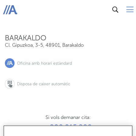
Cl. Gipuzkoa, 3-5, 48901, Barakaldo
ABANCA
BARAKALDO
Cl. Gipuzkoa, 3-5
,
48901
,
Barakaldo
Oficina amb horari estàndard
Disposa de caixer automàtic
Si vols demanar cita:
900 815 200