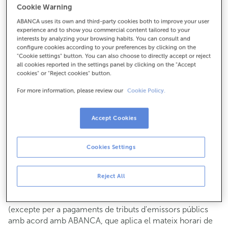
Cookie Warning
Per a tot el demés:
ABANCA uses its own and third-party cookies both to improve your user
944372457
experience and to show you commercial content tailored to your
interests by analyzing your browsing habits. You can consult and
configure cookies according to your preferences by clicking on the
Com arribar
"Cookie settings" button. You can also choose to directly accept or reject
all cookies reported in the settings panel by clicking on the "Accept
cookies" or "Reject cookies" button.
For more information, please review our
Cookie Policy.
Consulta tots els horaris
Gestió comercial
Accept Cookies
De dilluns a divendres de
8:15 a 14:00.
Pots demanar
cita prèvia
i t'atendrem el dia i hora que
triïs.
Cookies Settings
Operacions amb efectiu
Clients: de dilluns a divendres de 8:15 a 11:00
Reject All
Si no ets client, l'horari de caixa serà els
dimarts i dijous
de cada mes de 08:15 a 11:00
del 6 al 24
(excepte per a pagaments de tributs d'emissors públics
amb acord amb ABANCA, que aplica el mateix horari de