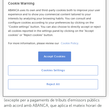
Cookie Warning
Per a tot el demés:
ABANCA uses its own and third-party cookies both to improve your user
934353007
experience and to show you commercial content tailored to your
interests by analyzing your browsing habits. You can consult and
configure cookies according to your preferences by clicking on the
Com arribar
"Cookie settings" button. You can also choose to directly accept or reject
all cookies reported in the settings panel by clicking on the "Accept
cookies" or "Reject cookies" button.
For more information, please review our
Cookie Policy.
Consulta tots els horaris
Gestió comercial
Accept Cookies
De dilluns a divendres de
8:15 a 14:00.
Pots demanar
cita prèvia
i t'atendrem el dia i hora que
triïs.
Cookies Settings
Operacions amb efectiu
Clients: de dilluns a divendres de 8:15 a 11:00
Reject All
Si no ets client, l'horari de caixa serà els
dimarts i dijous
de cada mes de 08:15 a 11:00
del 6 al 24
(excepte per a pagaments de tributs d'emissors públics
amb acord amb ABANCA, que aplica el mateix horari de