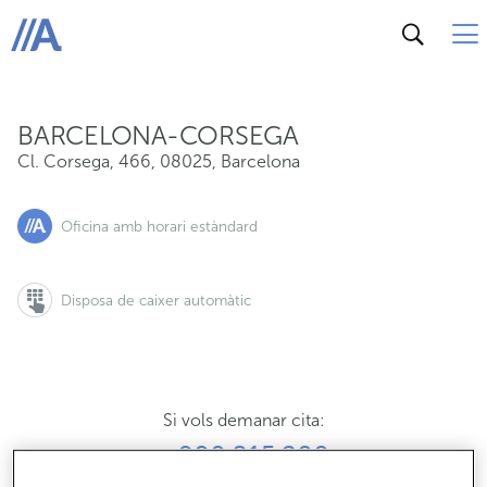
Cl. Corsega, 466, 08025, Barcelona
ABANCA
BARCELONA-CORSEGA
Cl. Corsega, 466
,
08025
,
Barcelona
Oficina amb horari estàndard
Disposa de caixer automàtic
Si vols demanar cita:
900 815 200