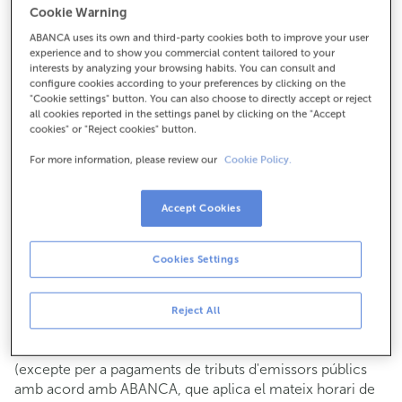
Cookie Warning
Per a tot el demés:
ABANCA uses its own and third-party cookies both to improve your user
981187042
experience and to show you commercial content tailored to your
interests by analyzing your browsing habits. You can consult and
configure cookies according to your preferences by clicking on the
Com arribar
"Cookie settings" button. You can also choose to directly accept or reject
all cookies reported in the settings panel by clicking on the "Accept
cookies" or "Reject cookies" button.
For more information, please review our
Cookie Policy.
Consulta tots els horaris
Gestió comercial
Accept Cookies
De dilluns a divendres de
8:15 a 14:00.
Pots demanar
cita prèvia
i t'atendrem el dia i hora que
triïs.
Cookies Settings
Operacions amb efectiu
Clients: de dilluns a divendres de 8:15 a 11:00
Reject All
Si no ets client, l'horari de caixa serà els
dimarts i dijous
de cada mes de 08:15 a 11:00
del 6 al 24
(excepte per a pagaments de tributs d'emissors públics
amb acord amb ABANCA, que aplica el mateix horari de