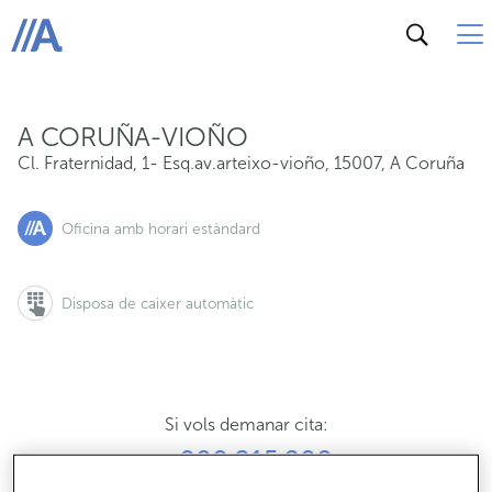
Cl. Fraternidad, 1- Esq.av.arteixo-vioño, 15007, A Coru
ABANCA
A CORUÑA-VIOÑO
Cl. Fraternidad, 1- Esq.av.arteixo-vioño
,
15007
,
A Coruña
Oficina amb horari estàndard
Disposa de caixer automàtic
Si vols demanar cita:
900 815 200