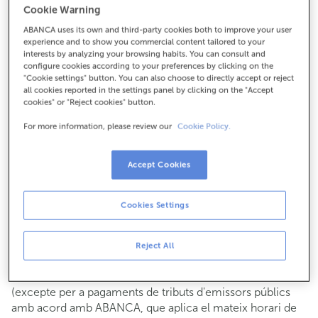
Cookie Warning
Per a tot el demés:
ABANCA uses its own and third-party cookies both to improve your user
987780768
experience and to show you commercial content tailored to your
interests by analyzing your browsing habits. You can consult and
configure cookies according to your preferences by clicking on the
Com arribar
"Cookie settings" button. You can also choose to directly accept or reject
all cookies reported in the settings panel by clicking on the "Accept
cookies" or "Reject cookies" button.
For more information, please review our
Cookie Policy.
Consulta tots els horaris
Gestió comercial
Accept Cookies
De dilluns a divendres de
8:15 a 14:00.
Pots demanar
cita prèvia
i t'atendrem el dia i hora que
triïs.
Cookies Settings
Operacions amb efectiu
Clients: de dilluns a divendres de 8:15 a 11:00
Reject All
Si no ets client, l'horari de caixa serà els
dimarts i dijous
de cada mes de 08:15 a 11:00
del 6 al 24
(excepte per a pagaments de tributs d'emissors públics
amb acord amb ABANCA, que aplica el mateix horari de