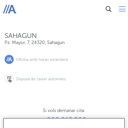
Pz. Mayor, 7, 24320, Sahagun
ABANCA
SAHAGUN
Pz. Mayor, 7
,
24320
,
Sahagun
Oficina amb horari estàndard
Disposa de caixer automàtic
Si vols demanar cita:
900 815 200