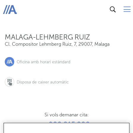
Cl. Compositor Lehmberg Ruiz, 7, 29007, Malaga
ABANCA
MALAGA-LEHMBERG RUIZ
Cl. Compositor Lehmberg Ruiz, 7
,
29007
,
Malaga
Oficina amb horari estàndard
Disposa de caixer automàtic
Si vols demanar cita:
900 815 200