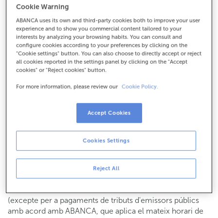
Cookie Warning
Per a tot el demés:
ABANCA uses its own and third-party cookies both to improve your user
952998014
experience and to show you commercial content tailored to your
interests by analyzing your browsing habits. You can consult and
configure cookies according to your preferences by clicking on the
Com arribar
"Cookie settings" button. You can also choose to directly accept or reject
all cookies reported in the settings panel by clicking on the "Accept
cookies" or "Reject cookies" button.
For more information, please review our
Cookie Policy.
Consulta tots els horaris
Gestió comercial
Accept Cookies
De dilluns a divendres de
8:15 a 14:00.
Pots demanar
cita prèvia
i t'atendrem el dia i hora que
triïs.
Cookies Settings
Operacions amb efectiu
Clients: de dilluns a divendres de 8:15 a 11:00
Reject All
Si no ets client, l'horari de caixa serà els
dimarts i dijous
de cada mes de 08:15 a 11:00
del 6 al 24
(excepte per a pagaments de tributs d'emissors públics
amb acord amb ABANCA, que aplica el mateix horari de