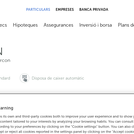
PARTICULARS
EMPRESES
BANCA PRIVADA
ecs
Hipoteques
Assegurances
Inversió i borsa
Plans d
submenú
Abrir submenú
Abrir submenú
Abrir submenú
Abrir su
N
orcon
àndard
Disposa de caixer automàtic
arning
 vols demanar cita:
Per a tot el demés:
 its own and third-party cookies both to improve your user experience and to show
900 815 200
910900762
Com arrib
content tailored to your interests by analyzing your browsing habits. You can consul
rding to your preferences by clicking on the "Cookie settings" button. You can also 
ept or reject all cookies reported in the settings panel by clicking on the "Accept cooki