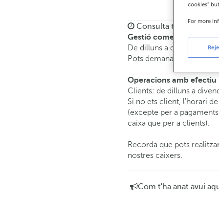
cookies" bu
For more in
Consulta tots els horar
Gestió comercial
De dilluns a divendres de
Reje
Pots demanar
cita prèvia
i
Operacions amb efectiu
Clients: de dilluns a diven
Si no ets client, l'horari d
(excepte per a pagaments 
caixa que per a clients).
Recorda que pots realitzar
nostres caixers.
Com t'ha anat avui aq