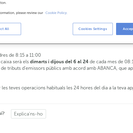
tton.
formation, please review our
Cookie Policy.
is
8:15 a 14:00.
ct All
Cookies Settings
Accep
 t'atendrem el dia i hora que triïs.
dres de 8:15 a 11:00
e caixa serà els
de cada mes de 08:1
dimarts i dijous del 6 al 24
de tributs d'emissors públics amb acord amb ABANCA, que apli
 les teves operacions habituals les 24 hores del dia a la teva ap
uí?
Explica'ns-ho