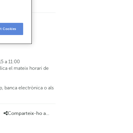
t Cookies
5 a 11:00
ca el mateix horari de
p, banca electrònica o als
Comparteix-ho a...