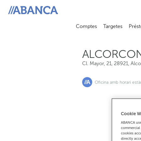
Cl. Mayor, 21, 28921, Alcorcon
ABANCA
Comptes
Targetes
Prést
Abrir submenú
Abrir 
ALCORCO
Cl. Mayor, 21
,
28921
,
Alc
Oficina amb horari est
Cookie W
Si
ABANCA uses
commercial 
cookies acco
directly acc