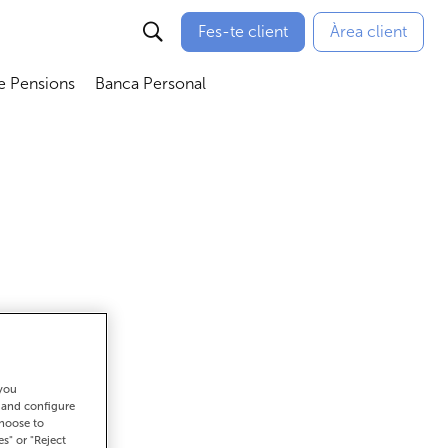
Fes-te client
Àrea client
e Pensions
Banca Personal
bmenú
Abrir submenú
Abrir submenú
 you
ar
t and configure
choose to
es" or "Reject