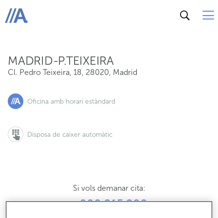
Cl. Pedro Teixeira, 18, 28020, Madrid
ABANCA
MADRID-P.TEIXEIRA
Cl. Pedro Teixeira, 18
,
28020
,
Madrid
Oficina amb horari estàndard
Disposa de caixer automàtic
Si vols demanar cita:
900 815 200