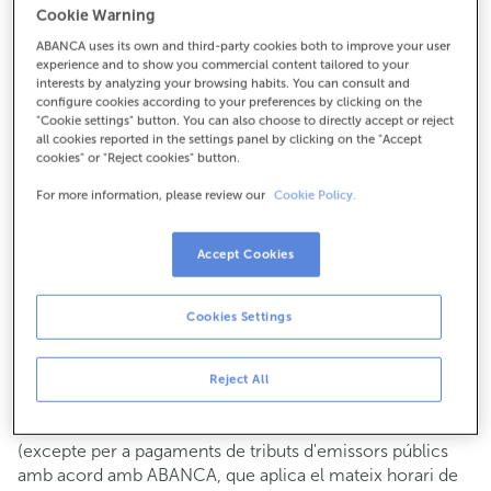
Cookie Warning
Per a tot el demés:
ABANCA uses its own and third-party cookies both to improve your user
914171856
experience and to show you commercial content tailored to your
interests by analyzing your browsing habits. You can consult and
configure cookies according to your preferences by clicking on the
Com arribar
"Cookie settings" button. You can also choose to directly accept or reject
all cookies reported in the settings panel by clicking on the "Accept
cookies" or "Reject cookies" button.
For more information, please review our
Cookie Policy.
Consulta tots els horaris
Gestió comercial
Accept Cookies
De dilluns a divendres de
8:15 a 14:00.
Pots demanar
cita prèvia
i t'atendrem el dia i hora que
triïs.
Cookies Settings
Operacions amb efectiu
Clients: de dilluns a divendres de 8:15 a 11:00
Reject All
Si no ets client, l'horari de caixa serà els
dimarts i dijous
de cada mes de 08:15 a 11:00
del 6 al 24
(excepte per a pagaments de tributs d'emissors públics
amb acord amb ABANCA, que aplica el mateix horari de