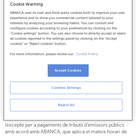
Cookie Warning
Per a tot el demés:
ABANCA uses its own and third-party cookies both to improve your user
954210903
experience and to show you commercial content tailored to your
interests by analyzing your browsing habits. You can consult and
configure cookies according to your preferences by clicking on the
Com arribar
"Cookie settings" button. You can also choose to directly accept or reject
all cookies reported in the settings panel by clicking on the "Accept
cookies" or "Reject cookies" button.
For more information, please review our
Cookie Policy.
Consulta tots els horaris
Gestió comercial
Accept Cookies
De dilluns a divendres de
8:15 a 14:00.
Pots demanar
cita prèvia
i t'atendrem el dia i hora que
triïs.
Cookies Settings
Operacions amb efectiu
Clients: de dilluns a divendres de 8:15 a 11:00
Reject All
Si no ets client, l'horari de caixa serà els
dimarts i dijous
de cada mes de 08:15 a 11:00
del 6 al 24
(excepte per a pagaments de tributs d'emissors públics
amb acord amb ABANCA, que aplica el mateix horari de