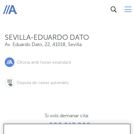
Av. Eduardo Dato, 22, 41018, Sevilla
ABANCA
SEVILLA-EDUARDO DATO
Av. Eduardo Dato, 22
,
41018
,
Sevilla
Oficina amb horari estàndard
Disposa de caixer automàtic
Si vols demanar cita:
900 815 200