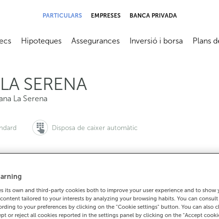
PARTICULARS
EMPRESES
BANCA PRIVADA
ecs
Hipoteques
Assegurances
Inversió i borsa
Plans d
submenú
Abrir submenú
Abrir submenú
Abrir submenú
Abrir su
LA SERENA
ana La Serena
àndard
Disposa de caixer automàtic
arning
i vols demanar cita:
Per a tot el demés:
 its own and third-party cookies both to improve your user experience and to show
900 815 200
924786311
Com arrib
content tailored to your interests by analyzing your browsing habits. You can consul
rding to your preferences by clicking on the "Cookie settings" button. You can also 
ept or reject all cookies reported in the settings panel by clicking on the "Accept cooki