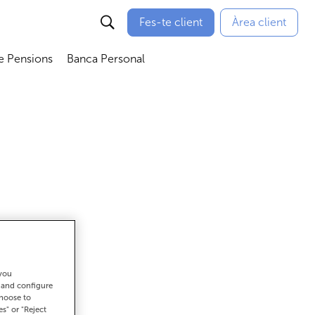
Fes-te client
Àrea client
e Pensions
Banca Personal
bmenú
Abrir submenú
Abrir submenú
 you
ar
t and configure
choose to
es" or "Reject