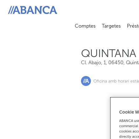
Cl. Abajo, 1, 06450, Quintana La Serena
ABANCA
Comptes
Targetes
Prést
Abrir submenú
Abrir 
QUINTANA 
Cl. Abajo, 1
,
06450
,
Quint
Oficina amb horari est
Cookie W
S
ABANCA uses
commercial 
cookies acco
directly acc