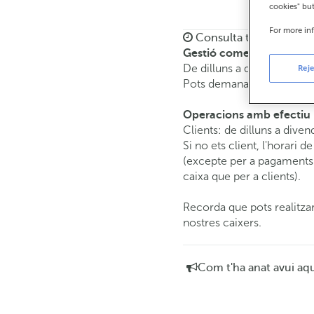
cookies" bu
For more in
Consulta tots els horar
Gestió comercial
De dilluns a divendres de
Reje
Pots demanar
cita prèvia
i
Operacions amb efectiu
Clients: de dilluns a diven
Si no ets client, l'horari d
(excepte per a pagaments 
caixa que per a clients).
Recorda que pots realitzar
nostres caixers.
Com t'ha anat avui aq