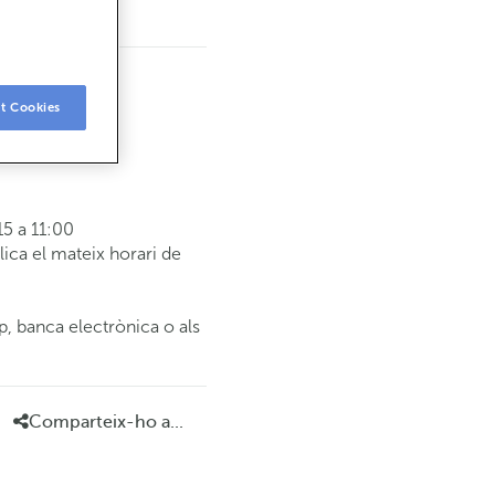
t Cookies
5 a 11:00
ca el mateix horari de
p, banca electrònica o als
Comparteix-ho a...