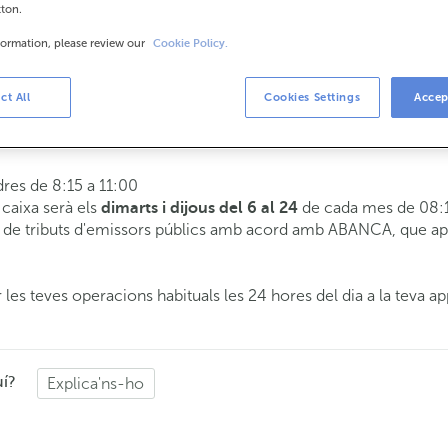
tton.
formation, please review our
Cookie Policy.
is
8:15 a 14:00.
ct All
Cookies Settings
Accep
 t'atendrem el dia i hora que triïs.
dres de 8:15 a 11:00
e caixa serà els
de cada mes de 08:1
dimarts i dijous del 6 al 24
de tributs d'emissors públics amb acord amb ABANCA, que apli
 les teves operacions habituals les 24 hores del dia a la teva ap
uí?
Explica'ns-ho