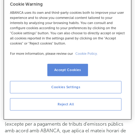
Cookie Warning
Per a tot el demés:
ABANCA uses its own and third-party cookies both to improve your user
943744072
experience and to show you commercial content tailored to your
interests by analyzing your browsing habits. You can consult and
configure cookies according to your preferences by clicking on the
Com arribar
"Cookie settings" button. You can also choose to directly accept or reject
all cookies reported in the settings panel by clicking on the "Accept
cookies" or "Reject cookies" button.
For more information, please review our
Cookie Policy.
Consulta tots els horaris
Gestió comercial
Accept Cookies
De dilluns a divendres de
8:15 a 14:00.
Pots demanar
cita prèvia
i t'atendrem el dia i hora que
triïs.
Cookies Settings
Operacions amb efectiu
Clients: de dilluns a divendres de 8:15 a 11:00
Reject All
Si no ets client, l'horari de caixa serà els
dimarts i dijous
de cada mes de 08:15 a 11:00
del 6 al 24
(excepte per a pagaments de tributs d'emissors públics
amb acord amb ABANCA, que aplica el mateix horari de