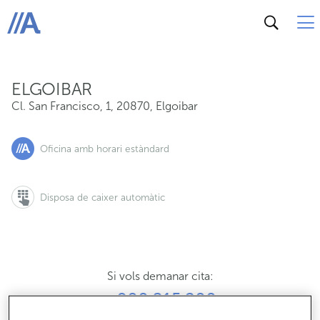
Cl. San Francisco, 1, 20870, Elgoibar
ABANCA
ELGOIBAR
Cl. San Francisco, 1
,
20870
,
Elgoibar
Oficina amb horari estàndard
Disposa de caixer automàtic
Si vols demanar cita:
900 815 200