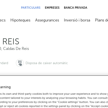
PARTICULARS
EMPRESES
BANCA PRIVADA
ecs
Hipoteques
Assegurances
Inversió i borsa
Plans d
submenú
Abrir submenú
Abrir submenú
Abrir submenú
Abrir su
 REIS
0
,
Caldas De Reis
àndard
Disposa de caixer automàtic
arning
 vols demanar cita:
Per a tot el demés:
 its own and third-party cookies both to improve your user experience and to show
900 815 200
986539009
Com arrib
content tailored to your interests by analyzing your browsing habits. You can consul
rding to your preferences by clicking on the "Cookie settings" button. You can also 
ept or reject all cookies reported in the settings panel by clicking on the "Accept cooki