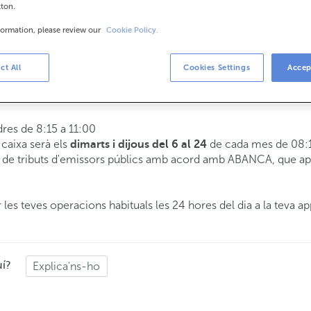
tton.
formation, please review our
Cookie Policy.
is
8:15 a 14:00.
ct All
Cookies Settings
Accep
 t'atendrem el dia i hora que triïs.
dres de 8:15 a 11:00
e caixa serà els
de cada mes de 08:1
dimarts i dijous del 6 al 24
de tributs d'emissors públics amb acord amb ABANCA, que apli
 les teves operacions habituals les 24 hores del dia a la teva ap
uí?
Explica'ns-ho