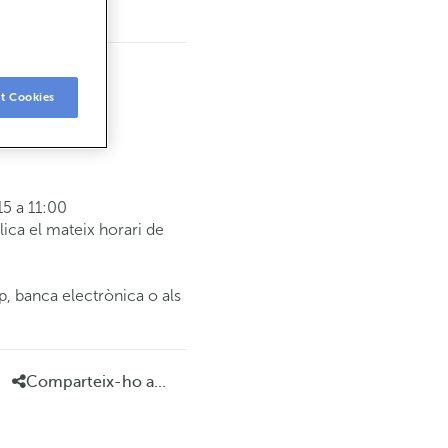
t Cookies
5 a 11:00
ca el mateix horari de
p, banca electrònica o als
Comparteix-ho a...