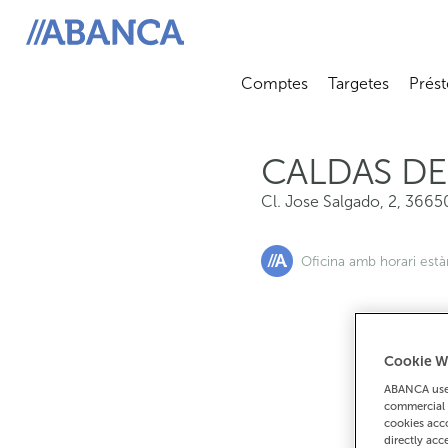
Cl. Jose Salgado, 2, 36650, Caldas De Reis
ABANCA
Comptes
Targetes
Prést
Abrir submenú
Abrir 
CALDAS DE
Cl. Jose Salgado, 2
,
3665
Oficina amb horari est
Cookie W
Si
ABANCA uses
commercial 
cookies acco
directly acc