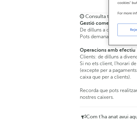
cookies" bu
For more in
Consulta tots els horar
Gestió comercial
De dilluns a divendres de
Reje
Pots demanar
cita prèvia
i
Operacions amb efectiu
Clients: de dilluns a diven
Si no ets client, l'horari d
(excepte per a pagaments 
caixa que per a clients).
Recorda que pots realitzar
nostres caixers.
Com t'ha anat avui aq