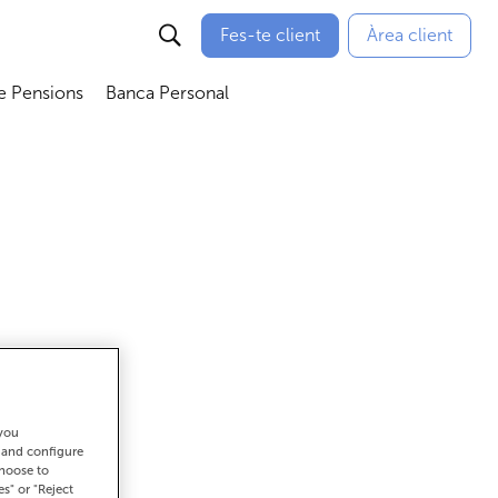
Fes-te client
Àrea client
e Pensions
Banca Personal
bmenú
Abrir submenú
Abrir submenú
 you
ar
t and configure
choose to
es" or "Reject