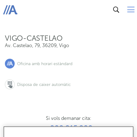
Av. Castelao, 79, 36209, Vigo
ABANCA
VIGO-CASTELAO
Av. Castelao, 79
,
36209
,
Vigo
Oficina amb horari estàndard
Disposa de caixer automàtic
Si vols demanar cita:
900 815 200