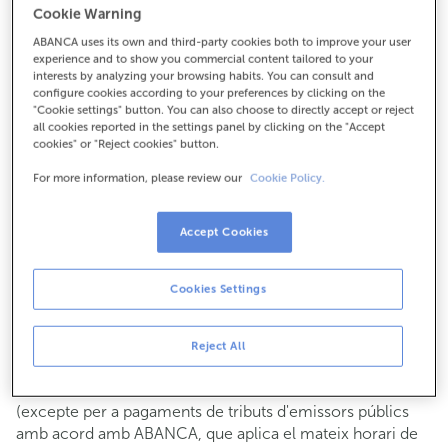
Cookie Warning
Per a tot el demés:
ABANCA uses its own and third-party cookies both to improve your user
986213650
experience and to show you commercial content tailored to your
interests by analyzing your browsing habits. You can consult and
configure cookies according to your preferences by clicking on the
Com arribar
"Cookie settings" button. You can also choose to directly accept or reject
all cookies reported in the settings panel by clicking on the "Accept
cookies" or "Reject cookies" button.
For more information, please review our
Cookie Policy.
Consulta tots els horaris
Gestió comercial
Accept Cookies
De dilluns a divendres de
8:15 a 14:00.
Pots demanar
cita prèvia
i t'atendrem el dia i hora que
triïs.
Cookies Settings
Operacions amb efectiu
Clients: de dilluns a divendres de 8:15 a 11:00
Reject All
Si no ets client, l'horari de caixa serà els
dimarts i dijous
de cada mes de 08:15 a 11:00
del 6 al 24
(excepte per a pagaments de tributs d'emissors públics
amb acord amb ABANCA, que aplica el mateix horari de