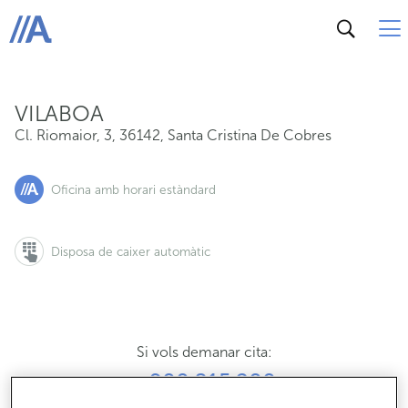
Cl. Riomaior, 3, 36142, Santa Cristina De Cobres
ABANCA
VILABOA
Cl. Riomaior, 3
,
36142
,
Santa Cristina De Cobres
Oficina amb horari estàndard
Disposa de caixer automàtic
Si vols demanar cita:
900 815 200