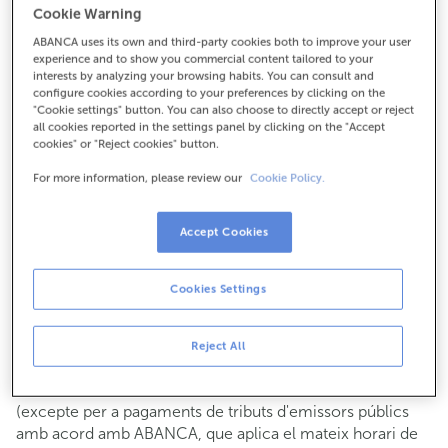
Cookie Warning
Per a tot el demés:
ABANCA uses its own and third-party cookies both to improve your user
986673800
experience and to show you commercial content tailored to your
interests by analyzing your browsing habits. You can consult and
configure cookies according to your preferences by clicking on the
Com arribar
"Cookie settings" button. You can also choose to directly accept or reject
all cookies reported in the settings panel by clicking on the "Accept
cookies" or "Reject cookies" button.
For more information, please review our
Cookie Policy.
Consulta tots els horaris
Gestió comercial
Accept Cookies
De dilluns a divendres de
8:15 a 14:00.
Pots demanar
cita prèvia
i t'atendrem el dia i hora que
triïs.
Cookies Settings
Operacions amb efectiu
Clients: de dilluns a divendres de 8:15 a 11:00
Reject All
Si no ets client, l'horari de caixa serà els
dimarts i dijous
de cada mes de 08:15 a 11:00
del 6 al 24
(excepte per a pagaments de tributs d'emissors públics
amb acord amb ABANCA, que aplica el mateix horari de