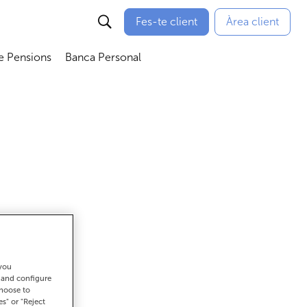
Fes-te client
Àrea client
e Pensions
Banca Personal
bmenú
Abrir submenú
Abrir submenú
 you
ar
t and configure
choose to
es" or "Reject