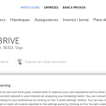
PARTICULARS
EMPRESES
BANCA PRIVADA
ecs
Hipoteques
Assegurances
Inversió i borsa
Plans d
submenú
Abrir submenú
Abrir submenú
Abrir submenú
Abrir su
BRIVE
)
,
36313
,
Vigo
àndard
Disposa de caixer automàtic
arning
 vols demanar cita:
Per a tot el demés:
 its own and third-party cookies both to improve your user experience and to show
900 815 200
986493097
Com arrib
content tailored to your interests by analyzing your browsing habits. You can consul
rding to your preferences by clicking on the "Cookie settings" button. You can also 
ept or reject all cookies reported in the settings panel by clicking on the "Accept cooki