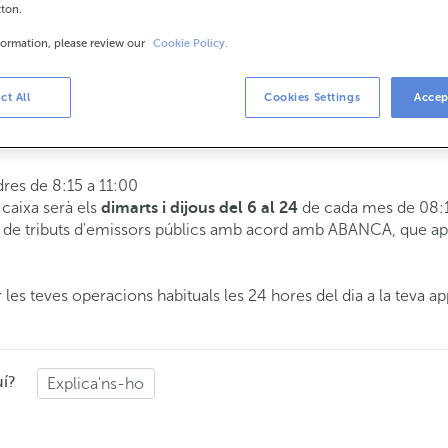
tton.
formation, please review our
Cookie Policy.
is
8:15 a 14:00.
ct All
Cookies Settings
Accep
 t'atendrem el dia i hora que triïs.
dres de 8:15 a 11:00
e caixa serà els
de cada mes de 08:1
dimarts i dijous del 6 al 24
de tributs d'emissors públics amb acord amb ABANCA, que apli
 les teves operacions habituals les 24 hores del dia a la teva ap
uí?
Explica'ns-ho