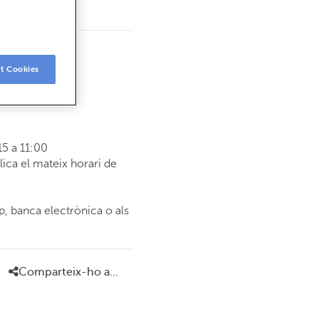
t Cookies
5 a 11:00
ca el mateix horari de
p, banca electrònica o als
Comparteix-ho a...