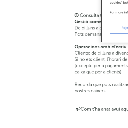
cookies" bu
For more in
Consulta tots els horar
Gestió comercial
De dilluns a divendres de
Reje
Pots demanar
cita prèvia
i
Operacions amb efectiu
Clients: de dilluns a diven
Si no ets client, l'horari d
(excepte per a pagaments 
caixa que per a clients).
Recorda que pots realitzar
nostres caixers.
Com t'ha anat avui aq