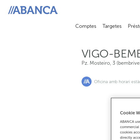
Pz. Mosteiro, 3 (bembrive), 36313, Vigo
ABANCA
Comptes
Targetes
Prést
Abrir submenú
Abrir 
VIGO-BEM
Pz. Mosteiro, 3 (bembrive
Oficina amb horari est
Cookie W
Si
ABANCA uses
commercial 
cookies acco
directly acc