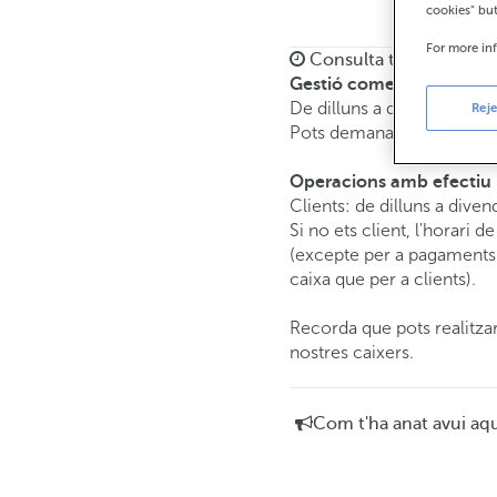
cookies" bu
For more in
Consulta tots els horar
Gestió comercial
De dilluns a divendres de
Reje
Pots demanar
cita prèvia
i
Operacions amb efectiu
Clients: de dilluns a diven
Si no ets client, l'horari d
(excepte per a pagaments 
caixa que per a clients).
Recorda que pots realitzar
nostres caixers.
Com t'ha anat avui aq