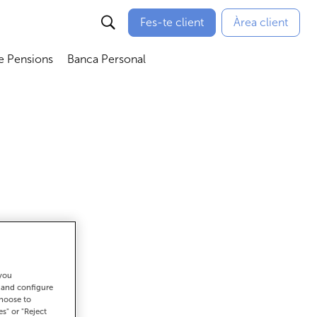
Fes-te client
Àrea client
e Pensions
Banca Personal
bmenú
Abrir submenú
Abrir submenú
 you
ar
t and configure
choose to
es" or "Reject