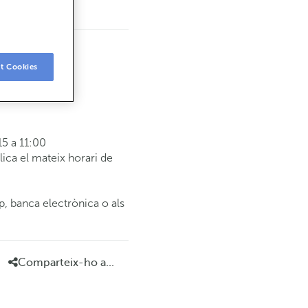
t Cookies
5 a 11:00
ca el mateix horari de
p, banca electrònica o als
Comparteix-ho a...