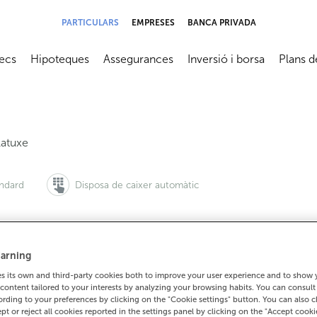
PARTICULARS
EMPRESES
BANCA PRIVADA
ecs
Hipoteques
Assegurances
Inversió i borsa
Plans d
submenú
Abrir submenú
Abrir submenú
Abrir submenú
Abrir su
latuxe
àndard
Disposa de caixer automàtic
arning
 vols demanar cita:
Per a tot el demés:
 its own and third-party cookies both to improve your user experience and to show
900 815 200
986787020
Com arrib
content tailored to your interests by analyzing your browsing habits. You can consul
rding to your preferences by clicking on the "Cookie settings" button. You can also 
ept or reject all cookies reported in the settings panel by clicking on the "Accept cooki