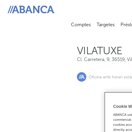
Cl. Carretera, 9, 36519, Vilatuxe
ABANCA
Comptes
Targetes
Prést
Abrir submenú
Abrir 
VILATUXE
Cl. Carretera, 9
,
36519
,
Vi
Oficina amb horari est
Cookie W
Si
ABANCA uses
commercial 
cookies acco
directly acc