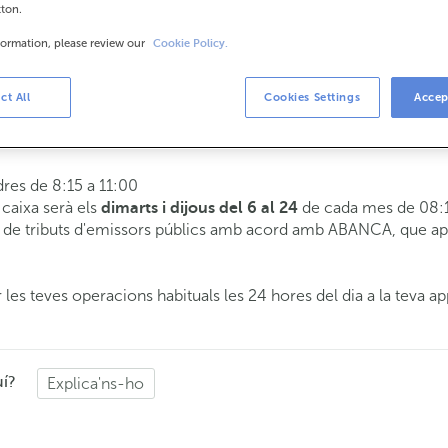
tton.
formation, please review our
Cookie Policy.
is
8:15 a 14:00.
ct All
Cookies Settings
Accep
 t'atendrem el dia i hora que triïs.
dres de 8:15 a 11:00
e caixa serà els
de cada mes de 08:1
dimarts i dijous del 6 al 24
de tributs d'emissors públics amb acord amb ABANCA, que apli
 les teves operacions habituals les 24 hores del dia a la teva ap
uí?
Explica'ns-ho