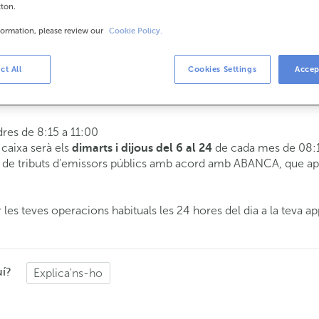
tton.
formation, please review our
Cookie Policy.
is
8:15 a 14:00.
ct All
Cookies Settings
Accep
 t'atendrem el dia i hora que triïs.
dres de 8:15 a 11:00
e caixa serà els
de cada mes de 08:1
dimarts i dijous del 6 al 24
de tributs d'emissors públics amb acord amb ABANCA, que apli
 les teves operacions habituals les 24 hores del dia a la teva ap
uí?
Explica'ns-ho