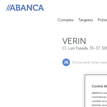
Cl. Luis Espada, 35-37, 32600, Verin
ABANCA
Comptes
Targetes
Prést
Abrir submenú
Abrir 
VERIN
Cl. Luis Espada, 35-37
,
32
Oficina amb horari est
Cookie W
Si
ABANCA uses
commercial 
cookies acco
directly acc