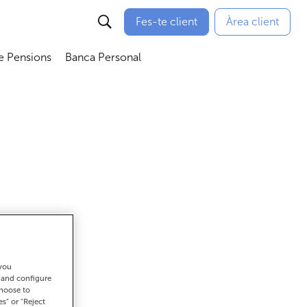
Fes-te client
Àrea client
e Pensions
Banca Personal
bmenú
Abrir submenú
Abrir submenú
 you
ar
t and configure
choose to
es" or "Reject