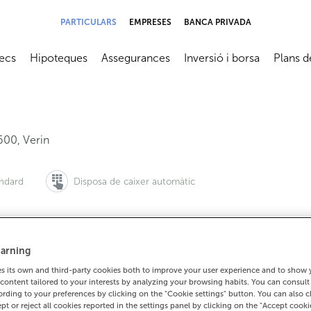
PARTICULARS
EMPRESES
BANCA PRIVADA
ecs
Hipoteques
Assegurances
Inversió i borsa
Plans d
submenú
Abrir submenú
Abrir submenú
Abrir submenú
Abrir su
600
,
Verin
àndard
Disposa de caixer automàtic
arning
 vols demanar cita:
Per a tot el demés:
 its own and third-party cookies both to improve your user experience and to show
900 815 200
988590013
Com arrib
content tailored to your interests by analyzing your browsing habits. You can consul
rding to your preferences by clicking on the "Cookie settings" button. You can also 
ept or reject all cookies reported in the settings panel by clicking on the "Accept cooki