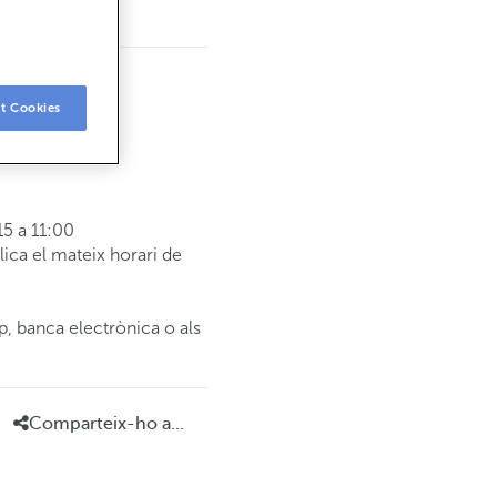
t Cookies
5 a 11:00
ca el mateix horari de
p, banca electrònica o als
Comparteix-ho a...