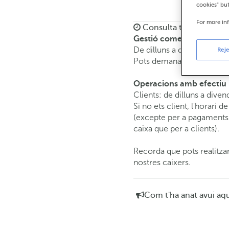
cookies" bu
For more in
Consulta tots els horar
Gestió comercial
De dilluns a divendres de
Reje
Pots demanar
cita prèvia
i
Operacions amb efectiu
Clients: de dilluns a diven
Si no ets client, l'horari d
(excepte per a pagaments 
caixa que per a clients).
Recorda que pots realitzar
nostres caixers.
Com t'ha anat avui aq