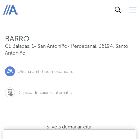
Cl. Baladas, 1- San Antoniño- Perdecanai, 36194, Sant
ABANCA
BARRO
Cl. Baladas, 1- San Antoniño- Perdecanai
,
36194
,
Santo
Antoniño
Oficina amb horari estàndard
Disposa de caixer automàtic
Si vols demanar cita:
900 815 200