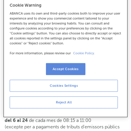
Cookie Warning
Per a tot el demés:
ABANCA uses its own and third-party cookies both to improve your user
experience and to show you commercial content tailored to your
986711013
interests by analyzing your browsing habits. You can consult and
configure cookies according to your preferences by clicking on the
"Cookie settings" button. You can also choose to directly accept or reject
Com arribar
all cookies reported in the settings panel by clicking on the "Accept
cookies" or "Reject cookies" button.
For more information, please review our
Cookie Policy.
Consulta tots els horaris
Gestió comercial
Accept Cookies
De dilluns a divendres de
8:15 a 14:00.
Pots demanar
cita prèvia
i t'atendrem el dia i hora que
Cookies Settings
triïs.
Operacions amb efectiu
Reject All
Clients: de dilluns a divendres de 8:15 a 11:00
Si no ets client, l'horari de caixa serà els
dimarts i dijous
de cada mes de 08:15 a 11:00
del 6 al 24
(excepte per a pagaments de tributs d'emissors públics