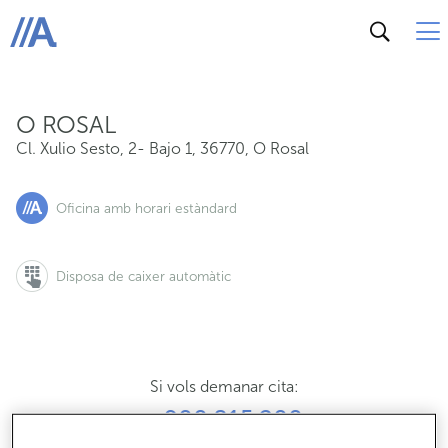
Cl. Xulio Sesto, 2- Bajo 1, 36770, O Rosal
ABANCA
O ROSAL
Cl. Xulio Sesto, 2- Bajo 1
,
36770
,
O Rosal
Oficina amb horari estàndard
Disposa de caixer automàtic
Si vols demanar cita:
900 815 200