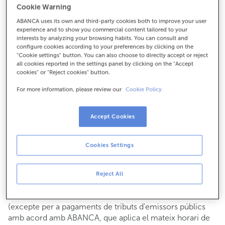
Cookie Warning
Per a tot el demés:
ABANCA uses its own and third-party cookies both to improve your user
986625116
experience and to show you commercial content tailored to your
interests by analyzing your browsing habits. You can consult and
configure cookies according to your preferences by clicking on the
Com arribar
"Cookie settings" button. You can also choose to directly accept or reject
all cookies reported in the settings panel by clicking on the "Accept
cookies" or "Reject cookies" button.
For more information, please review our
Cookie Policy.
Consulta tots els horaris
Gestió comercial
Accept Cookies
De dilluns a divendres de
8:15 a 14:00.
Pots demanar
cita prèvia
i t'atendrem el dia i hora que
triïs.
Cookies Settings
Operacions amb efectiu
Clients: de dilluns a divendres de 8:15 a 11:00
Reject All
Si no ets client, l'horari de caixa serà els
dimarts i dijous
de cada mes de 08:15 a 11:00
del 6 al 24
(excepte per a pagaments de tributs d'emissors públics
amb acord amb ABANCA, que aplica el mateix horari de